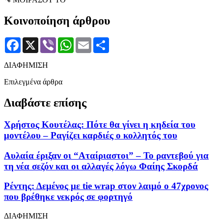
Κοινοποίηση άρθρου
Facebook
X
Viber
WhatsApp
Email
Μοιραστείτε
ΔΙΑΦΗΜΙΣΗ
Επιλεγμένα άρθρα
Διαβάστε επίσης
Χρήστος Κουτέλας: Πότε θα γίνει η κηδεία του
μοντέλου – Ραγίζει καρδιές ο κολλητός του
Αυλαία έριξαν οι “Αταίριαστοι” – Το ραντεβού για
τη νέα σεζόν και οι αλλαγές λόγω Φαίης Σκορδά
Ρέντης: Δεμένος με tie wrap στον λαιμό ο 47χρονος
που βρέθηκε νεκρός σε φορτηγό
ΔΙΑΦΗΜΙΣΗ