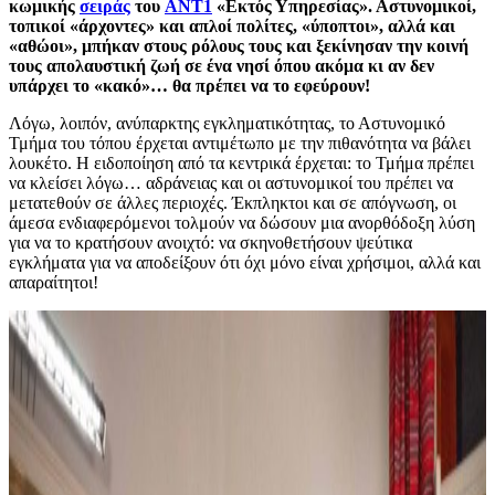
κωμικής
σειράς
του
ANT1
«Εκτός Υπηρεσίας». Αστυνομικοί,
τοπικοί «άρχοντες» και απλοί πολίτες, «ύποπτοι», αλλά και
«αθώοι», μπήκαν στους ρόλους τους και ξεκίνησαν την κοινή
τους απολαυστική ζωή σε ένα νησί όπου ακόμα κι αν δεν
υπάρχει το «κακό»… θα πρέπει να το εφεύρουν!
Λόγω, λοιπόν, ανύπαρκτης εγκληματικότητας, το Αστυνομικό
Τμήμα του τόπου έρχεται αντιμέτωπο με την πιθανότητα να βάλει
λουκέτο. Η ειδοποίηση από τα κεντρικά έρχεται: το Τμήμα πρέπει
να κλείσει λόγω… αδράνειας και οι αστυνομικοί του πρέπει να
μετατεθούν σε άλλες περιοχές. Έκπληκτοι και σε απόγνωση, οι
άμεσα ενδιαφερόμενοι τολμούν να δώσουν μια ανορθόδοξη λύση
για να το κρατήσουν ανοιχτό: να σκηνοθετήσουν ψεύτικα
εγκλήματα για να αποδείξουν ότι όχι μόνο είναι χρήσιμοι, αλλά και
απαραίτητοι!