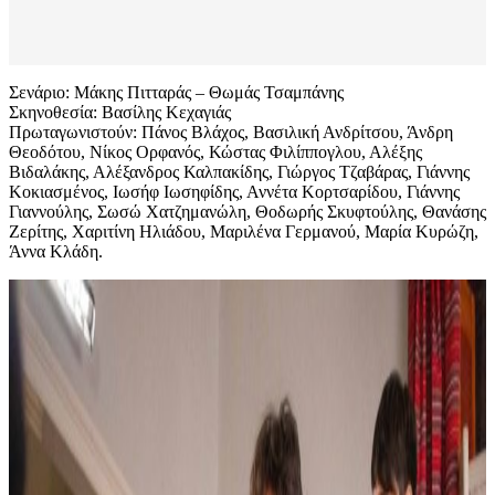
Σενάριο: Μάκης Πιτταράς – Θωμάς Τσαμπάνης
Σκηνοθεσία: Βασίλης Κεχαγιάς
Πρωταγωνιστούν: Πάνος Βλάχος, Βασιλική Ανδρίτσου, Άνδρη
Θεοδότου, Νίκος Ορφανός, Κώστας Φιλίππογλου, Αλέξης
Βιδαλάκης, Αλέξανδρος Καλπακίδης, Γιώργος Τζαβάρας, Γιάννης
Κοκιασμένος, Ιωσήφ Ιωσηφίδης, Αννέτα Κορτσαρίδου, Γιάννης
Γιαννούλης, Σωσώ Χατζημανώλη, Θοδωρής Σκυφτούλης, Θανάσης
Ζερίτης, Χαριτίνη Ηλιάδου, Μαριλένα Γερμανού, Μαρία Κυρώζη,
Άννα Κλάδη.