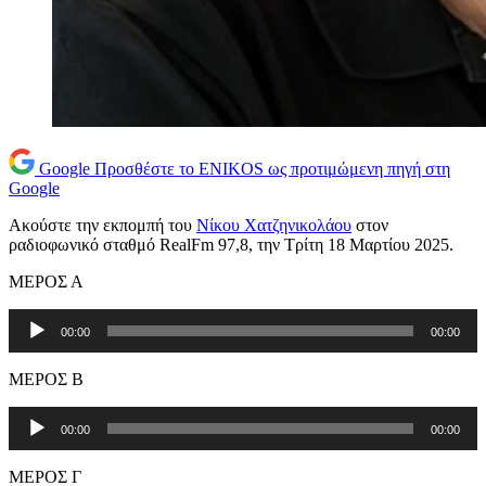
Google
Προσθέστε το ENIKOS ως προτιμώμενη πηγή στη
Google
Ακούστε την εκπομπή του
Νίκου Χατζηνικολάου
στον
ραδιοφωνικό σταθμό RealFm 97,8, την Τρίτη 18 Μαρτίου 2025.
ΜΕΡΟΣ Α
Πρόγραμμα
00:00
00:00
Αναπαραγωγής
Ήχου
ΜΕΡΟΣ Β
Πρόγραμμα
00:00
00:00
Αναπαραγωγής
Ήχου
ΜΕΡΟΣ Γ