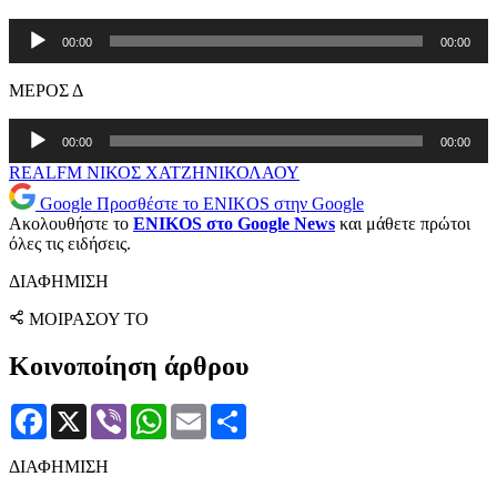
Πρόγραμμα
00:00
00:00
Αναπαραγωγής
Ήχου
ΜΕΡΟΣ Δ
Πρόγραμμα
00:00
00:00
Αναπαραγωγής
Ήχου
REALFM
ΝΙΚΟΣ ΧΑΤΖΗΝΙΚΟΛΑΟΥ
Google
Προσθέστε το ENIKOS στην Google
Ακολουθήστε το
ENIKOS στο Google News
και μάθετε πρώτοι
όλες τις ειδήσεις.
ΔΙΑΦΗΜΙΣΗ
ΜΟΙΡΑΣΟΥ ΤΟ
Κοινοποίηση άρθρου
Facebook
X
Viber
WhatsApp
Email
Μοιραστείτε
ΔΙΑΦΗΜΙΣΗ