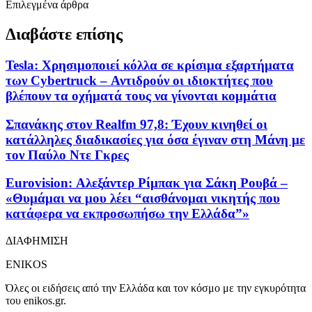
Επιλεγμένα άρθρα
Διαβάστε επίσης
Tesla: Χρησιμοποιεί κόλλα σε κρίσιμα εξαρτήματα
των Cybertruck – Αντιδρούν οι ιδιοκτήτες που
βλέπουν τα οχήματά τους να γίνονται κομμάτια
Σπανάκης στον Realfm 97,8: Έχουν κινηθεί οι
κατάλληλες διαδικασίες για όσα έγιναν στη Μάνη με
τον Παύλο Ντε Γκρες
Eurovision: Αλεξάντερ Ρίμπακ για Σάκη Ρουβά –
«Θυμάμαι να μου λέει “αισθάνομαι νικητής που
κατάφερα να εκπροσωπήσω την Ελλάδα”»
ΔΙΑΦΗΜΙΣΗ
ENIKOS
Όλες οι ειδήσεις από την Ελλάδα και τον κόσμο με την εγκυρότητα
του enikos.gr.