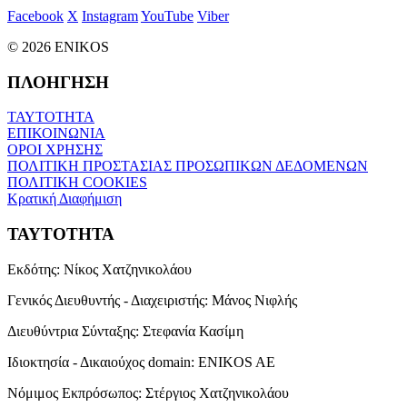
Facebook
X
Instagram
YouTube
Viber
© 2026 ENIKOS
ΠΛΟΗΓΗΣΗ
ΤΑΥΤΟΤΗΤΑ
ΕΠΙΚΟΙΝΩΝΙΑ
ΟΡΟΙ ΧΡΗΣΗΣ
ΠΟΛΙΤΙΚΗ ΠΡΟΣΤΑΣΙΑΣ ΠΡΟΣΩΠΙΚΩΝ ΔΕΔΟΜΕΝΩΝ
ΠΟΛΙΤΙΚΗ COOKIES
Κρατική Διαφήμιση
ΤΑΥΤΟΤΗΤΑ
Εκδότης:
Νίκος Χατζηνικολάου
Γενικός Διευθυντής - Διαχειριστής:
Μάνος Νιφλής
Διευθύντρια Σύνταξης:
Στεφανία Κασίμη
Ιδιοκτησία - Δικαιούχος domain:
ENIKOS AE
Νόμιμος Εκπρόσωπος:
Στέργιος Χατζηνικολάου