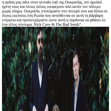
η αγάπη μας πάνε στον γενναίο λαό της Ουκρανίας, τον ηρωϊκό
ηγέτη τους και όλους όσους υποφέρουν από αυτόν τον πόλεμο
χωρίς νόημα. Ουκρανία, στεκόμαστε στο πλευρό σου και δίπλα σε
όλους εκείνους στη Ρωσία που αντιτίθενται σε αυτή τη βάρβαρη
ενέργεια και προσευχόμαστε ώστε αυτή η παράνοια να φθάσει σε
ένα τέλος σύντομα. Nick Cave & The Bad Seeds”.