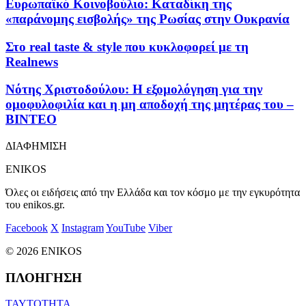
Ευρωπαϊκό Κοινοβούλιο: Καταδίκη της
«παράνομης εισβολής» της Ρωσίας στην Ουκρανία
Στο real taste & style που κυκλοφορεί με τη
Realnews
Νότης Χριστοδούλου: Η εξομολόγηση για την
ομοφυλοφιλία και η μη αποδοχή της μητέρας του –
ΒΙΝΤΕΟ
ΔΙΑΦΗΜΙΣΗ
ENIKOS
Όλες οι ειδήσεις από την Ελλάδα και τον κόσμο με την εγκυρότητα
του enikos.gr.
Facebook
X
Instagram
YouTube
Viber
© 2026 ENIKOS
ΠΛΟΗΓΗΣΗ
ΤΑΥΤΟΤΗΤΑ