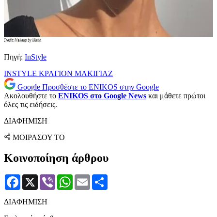
Πηγή:
InStyle
INSTYLE
ΚΡΑΓΙΟΝ
ΜΑΚΙΓΙΑΖ
Google
Προσθέστε το ENIKOS στην Google
Ακολουθήστε το
ENIKOS στο Google News
και μάθετε πρώτοι
όλες τις ειδήσεις.
ΔΙΑΦΗΜΙΣΗ
ΜΟΙΡΑΣΟΥ ΤΟ
Κοινοποίηση άρθρου
Facebook
X
Viber
WhatsApp
Email
Μοιραστείτε
ΔΙΑΦΗΜΙΣΗ