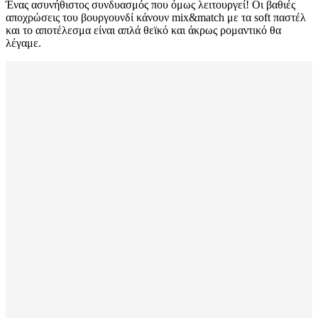
Ένας ασυνήθιστος συνδυασμός που όμως λειτουργεί! Οι βαθιές
αποχρώσεις του βουργουνδί κάνουν mix&match με τα soft παστέλ
και το αποτέλεσμα είναι απλά θεϊκό και άκρως ρομαντικό θα
λέγαμε.