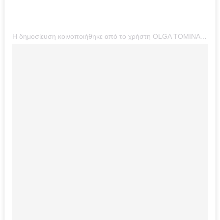
Η δημοσίευση κοινοποιήθηκε από το χρήστη OLGA TOMINA | ОЛЬГА ТОМИНА (@tominamakeup)