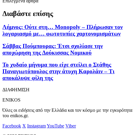
Επιλεγμένα άρθρα
Διαβάστε επίσης
Λήμνος: Ούτε στη… Monopoly – Πλήρωσαν τον
λογαριασμό με… φωτοτυπίες χαρτονομισμάτων
Σάββας Πούμπουρας: Έτσι σχολίασε την
αποχώρηση της Δούκισσας Νομικού
Το χυδαίο μήνυμα που είχε στείλει ο Στάθης
Παναγιωτόπουλος στην άτυχη Καρολάιν – Τι
αποκάλυψε φίλη της
ΔΙΑΦΗΜΙΣΗ
ENIKOS
Όλες οι ειδήσεις από την Ελλάδα και τον κόσμο με την εγκυρότητα
του enikos.gr.
Facebook
X
Instagram
YouTube
Viber