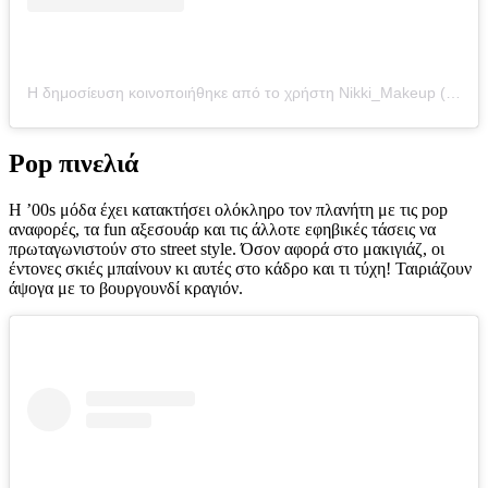
Η δημοσίευση κοινοποιήθηκε από το χρήστη Nikki_Makeup (@nikki_makeup)
Pop πινελιά
Η ’00s μόδα έχει κατακτήσει ολόκληρο τον πλανήτη με τις pop
αναφορές, τα fun αξεσουάρ και τις άλλοτε εφηβικές τάσεις να
πρωταγωνιστούν στο street style. Όσον αφορά στο μακιγιάζ, οι
έντονες σκιές μπαίνουν κι αυτές στο κάδρο και τι τύχη! Ταιριάζουν
άψογα με το βουργουνδί κραγιόν.