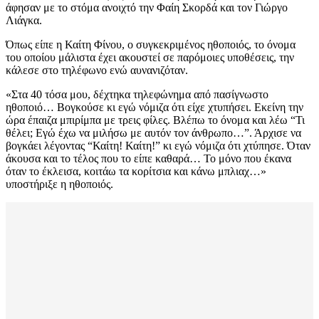
άφησαν με το στόμα ανοιχτό την Φαίη Σκορδά και τον Γιώργο
Λιάγκα.
Όπως είπε η Καίτη Φίνου, ο συγκεκριμένος ηθοποιός, το όνομα
του οποίου μάλιστα έχει ακουστεί σε παρόμοιες υποθέσεις, την
κάλεσε στο τηλέφωνο ενώ αυνανιζόταν.
«Στα 40 τόσα μου, δέχτηκα τηλεφώνημα από πασίγνωστο
ηθοποιό… Βογκούσε κι εγώ νόμιζα ότι είχε χτυπήσει. Εκείνη την
ώρα έπαιζα μπιρίμπα με τρεις φίλες. Βλέπω το όνομα και λέω “Τι
θέλει; Εγώ έχω να μιλήσω με αυτόν τον άνθρωπο…”. Άρχισε να
βογκάει λέγοντας “Καίτη! Καίτη!” κι εγώ νόμιζα ότι χτύπησε. Όταν
άκουσα και το τέλος που το είπε καθαρά… Το μόνο που έκανα
όταν το έκλεισα, κοιτάω τα κορίτσια και κάνω μπλιαχ…»
υποστήριξε η ηθοποιός.