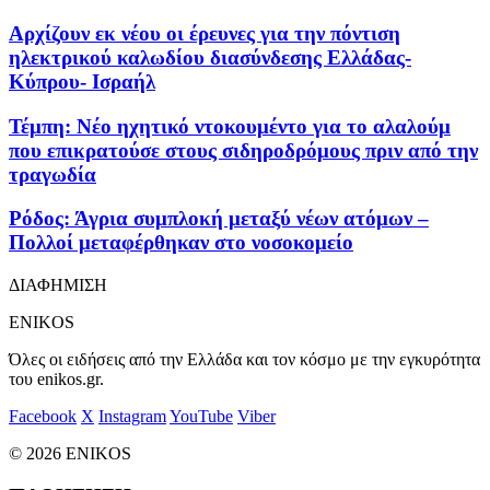
Aρχίζουν εκ νέου οι έρευνες για την πόντιση
ηλεκτρικού καλωδίου διασύνδεσης Ελλάδας-
Κύπρου- Ισραήλ
Τέμπη: Νέο ηχητικό ντοκουμέντο για το αλαλούμ
που επικρατούσε στους σιδηροδρόμους πριν από την
τραγωδία
Ρόδος: Άγρια συμπλοκή μεταξύ νέων ατόμων –
Πολλοί μεταφέρθηκαν στο νοσοκομείο
ΔΙΑΦΗΜΙΣΗ
ENIKOS
Όλες οι ειδήσεις από την Ελλάδα και τον κόσμο με την εγκυρότητα
του enikos.gr.
Facebook
X
Instagram
YouTube
Viber
© 2026 ENIKOS