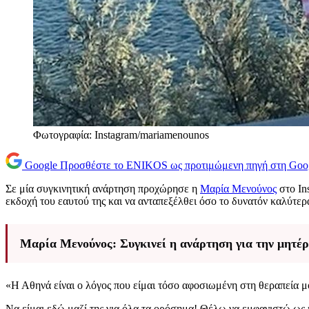
Φωτογραφία: Instagram/mariamenounos
Google
Προσθέστε το ENIKOS ως προτιμώμενη πηγή στη Goo
Σε μία συγκινητική ανάρτηση προχώρησε η
Μαρία Μενούνος
στο Ins
εκδοχή του εαυτού της και να ανταπεξέλθει όσο το δυνατόν καλύτερ
Μαρία Μενούνος: Συγκινεί η ανάρτηση για την μητέ
«Η Αθηνά είναι ο λόγος που είμαι τόσο αφοσιωμένη στη θεραπεία μου
Να είμαι εδώ μαζί της για όλα τα ορόσημα! Θέλω να εμφανιστώ ως η