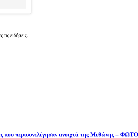
 τις ειδήσεις.
τες που περισυνελέγησαν ανοιχτά της Μεθώνης – ΦΩ