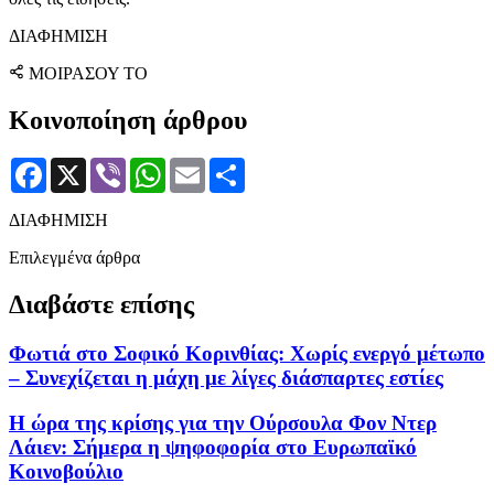
ΔΙΑΦΗΜΙΣΗ
ΜΟΙΡΑΣΟΥ ΤΟ
Κοινοποίηση άρθρου
Facebook
X
Viber
WhatsApp
Email
Μοιραστείτε
ΔΙΑΦΗΜΙΣΗ
Επιλεγμένα άρθρα
Διαβάστε επίσης
Φωτιά στο Σοφικό Κορινθίας: Χωρίς ενεργό μέτωπο
– Συνεχίζεται η μάχη με λίγες διάσπαρτες εστίες
Η ώρα της κρίσης για την Ούρσουλα Φον Ντερ
Λάιεν: Σήμερα η ψηφοφορία στο Ευρωπαϊκό
Κοινοβούλιο