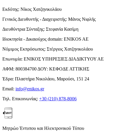
Εκδότης:
Νίκος Χατζηνικολάου
Γενικός Διευθυντής - Διαχειριστής:
Μάνος Νιφλής
Διευθύντρια Σύνταξης:
Στεφανία Κασίμη
Ιδιοκτησία - Δικαιούχος domain:
ENIKOS AE
Νόμιμος Εκπρόσωπος:
Στέργιος Χατζηνικολάου
Επωνυμία:
ΕΝΙΚΟΣ ΥΠΗΡΕΣΙΕΣ ΔΙΑΔΙΚΤΥΟΥ ΑΕ
ΑΦΜ:
800384700
ΔΟΥ:
ΚΕΦΟΔΕ ΑΤΤΙΚΗΣ
Έδρα:
Πλαστήρα Νικολάου, Μαρούσι, 151 24
Email:
info@enikos.gr
Τηλ. Επικοινωνίας:
+30 (210) 878-8006
Μητρώο Έντυπου και Ηλεκτρονικού Τύπου