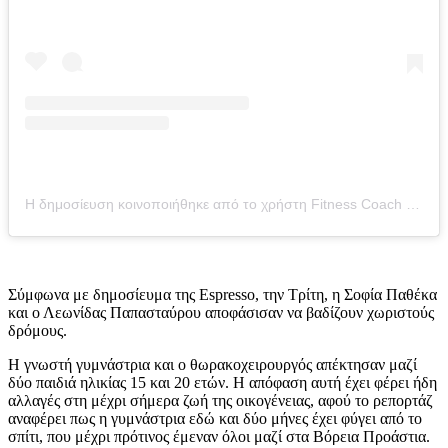
Η δημοσίευση κοινοποιήθηκε από το χρήστη Fitness Coach (@sofiapatheka)
Σύμφωνα με δημοσίευμα της Espresso, την Τρίτη, η Σοφία Παθέκα
και ο Λεωνίδας Παπασταύρου αποφάσισαν να βαδίζουν χωριστούς
δρόμους.
Η γνωστή γυμνάστρια και ο θωρακοχειρουργός απέκτησαν μαζί
δύο παιδιά ηλικίας 15 και 20 ετών. Η απόφαση αυτή έχει φέρει ήδη
αλλαγές στη μέχρι σήμερα ζωή της οικογένειας, αφού το ρεπορτάζ
αναφέρει πως η γυμνάστρια εδώ και δύο μήνες έχει φύγει από το
σπίτι, που μέχρι πρότινος έμεναν όλοι μαζί στα Βόρεια Προάστια.