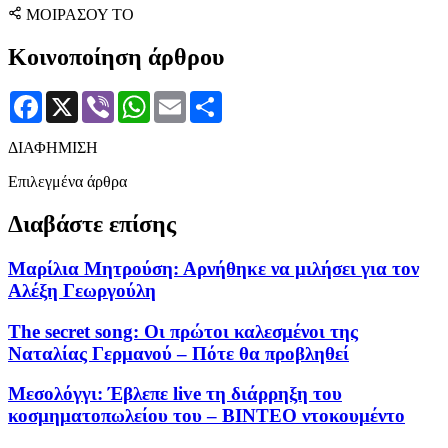
ΜΟΙΡΑΣΟΥ ΤΟ
Κοινοποίηση άρθρου
Facebook
X
Viber
WhatsApp
Email
Μοιραστείτε
ΔΙΑΦΗΜΙΣΗ
Επιλεγμένα άρθρα
Διαβάστε επίσης
Μαρίλια Μητρούση: Αρνήθηκε να μιλήσει για τον
Αλέξη Γεωργούλη
The secret song: Οι πρώτοι καλεσμένοι της
Ναταλίας Γερμανού – Πότε θα προβληθεί
Μεσολόγγι: Έβλεπε live τη διάρρηξη του
κοσμηματοπωλείου του – ΒΙΝΤΕΟ ντοκουμέντο