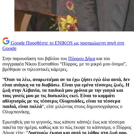
Google
Προσθέστε το ENIKOS ως προτιμώμενη πηγή στη
Google
Στην παρουσίαση του βιβλίου του
Πύρρου Δήμα
και του
συγγραφέα Νίκου Ευσταθίου “Πύρρος, με το μικρό μου όνομα”,
βρέθηκαν οι τηλεοπτικές κάμερες.
“
Όταν τα λέω, αναρωτιέμαι αν τα έχω ζήσει εγώ όλα αυτά, δεν
είναι ανάγκη να τα διαβάσω
.
Είναι για εμένα τέσσερις ζωές. Η
ζωή στην Αλβανία, τα παιδικά μου χρόνια με την γιαγιά και
τους γονείς μου με τις δυσκολίες εκεί. Είναι το κομμάτι
αθλητισμός με τις τέσσερις Ολυμπιάδες, είναι τα τέσσερα
παιδιά, είναι πολλά
“, είπε μιλώντας στους δημοσιογράφους ο
Ολυμπιονίκης.
Ερωτηθείς για το γεγονός, πως κάποτε κάπνιζε έως και τέσσερα
πακέτα την ημέρα, καθώς και το πώς έκοψε το κάπνισμα, ο Πύρρος
Δήμας είπε: “
Δυστυχώς έκανα και αυτό το λάθος στη ζωή μου.