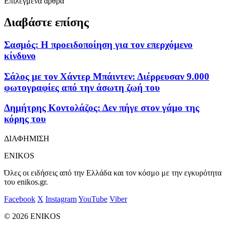
Επιλεγμένα άρθρα
Διαβάστε επίσης
Σασμός: Η προειδοποίηση για τον επερχόμενο
κίνδυνο
Σάλος με τον Χάντερ Μπάιντεν: Διέρρευσαν 9.000
φωτογραφίες από την άσωτη ζωή του
Δημήτρης Κοντολάζος: Δεν πήγε στον γάμο της
κόρης του
ΔΙΑΦΗΜΙΣΗ
ENIKOS
Όλες οι ειδήσεις από την Ελλάδα και τον κόσμο με την εγκυρότητα
του enikos.gr.
Facebook
X
Instagram
YouTube
Viber
© 2026 ENIKOS