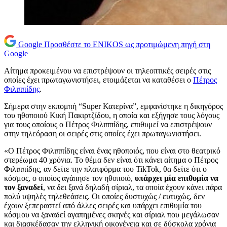
Google
Προσθέστε το ENIKOS ως προτιμώμενη πηγή στη
Google
Αίτημα προκειμένου να επιστρέψουν οι τηλεοπτικές σειρές στις
οποίες έχει πρωταγωνιστήσει, ετοιμάζεται να καταθέσει ο
Πέτρος
Φιλιππίδης
.
Σήμερα στην εκπομπή “Super Κατερίνα”, εμφανίστηκε η δικηγόρος
του ηθοποιού Κική Πακιρτζίδου, η οποία και εξήγησε τους λόγους
για τους οποίους ο Πέτρος Φιλιππίδης, επιθυμεί να επιστρέψουν
στην τηλεόραση οι σειρές στις οποίες έχει πρωταγωνιστήσει.
«Ο Πέτρος Φιλιππίδης είναι ένας ηθοποιός, που είναι στο θεατρικό
στερέωμα 40 χρόνια. Το θέμα δεν είναι ότι κάνει αίτημα ο Πέτρος
Φιλιππίδης, αν δείτε την πλατφόρμα του TikTok, θα δείτε ότι ο
κόσμος, ο οποίος αγάπησε τον ηθοποιό,
υπάρχει μία επιθυμία να
τον ξαναδεί
, να δει ξανά δηλαδή σίριαλ, τα οποία έχουν κάνει πάρα
πολύ υψηλές τηλεθεάσεις. Οι οποίες δυστυχώς / ευτυχώς, δεν
έχουν ξεπεραστεί από άλλες σειρές και υπάρχει επιθυμία του
κόσμου να ξαναδεί αγαπημένες σκηνές και σίριαλ που μεγάλωσαν
και διασκέδασαν την ελληνική οικογένεια και σε δύσκολα χρόνια