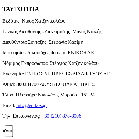
ΤΑΥΤΟΤΗΤΑ
Εκδότης:
Νίκος Χατζηνικολάου
Γενικός Διευθυντής - Διαχειριστής:
Μάνος Νιφλής
Διευθύντρια Σύνταξης:
Στεφανία Κασίμη
Ιδιοκτησία - Δικαιούχος domain:
ENIKOS AE
Νόμιμος Εκπρόσωπος:
Στέργιος Χατζηνικολάου
Επωνυμία:
ΕΝΙΚΟΣ ΥΠΗΡΕΣΙΕΣ ΔΙΑΔΙΚΤΥΟΥ ΑΕ
ΑΦΜ:
800384700
ΔΟΥ:
ΚΕΦΟΔΕ ΑΤΤΙΚΗΣ
Έδρα:
Πλαστήρα Νικολάου, Μαρούσι, 151 24
Email:
info@enikos.gr
Τηλ. Επικοινωνίας:
+30 (210) 878-8006