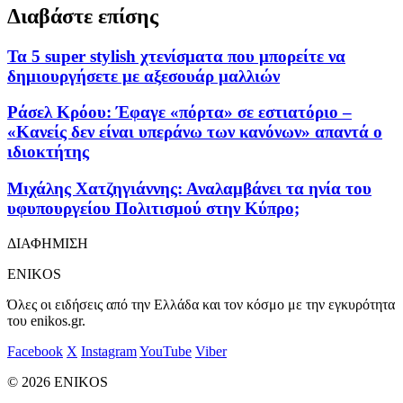
Διαβάστε επίσης
Τα 5 super stylish χτενίσματα που μπορείτε να
δημιουργήσετε με αξεσουάρ μαλλιών
Ράσελ Κρόου: Έφαγε «πόρτα» σε εστιατόριο –
«Κανείς δεν είναι υπεράνω των κανόνων» απαντά ο
ιδιοκτήτης
Μιχάλης Χατζηγιάννης: Αναλαμβάνει τα ηνία του
υφυπουργείου Πολιτισμού στην Κύπρο;
ΔΙΑΦΗΜΙΣΗ
ENIKOS
Όλες οι ειδήσεις από την Ελλάδα και τον κόσμο με την εγκυρότητα
του enikos.gr.
Facebook
X
Instagram
YouTube
Viber
© 2026 ENIKOS