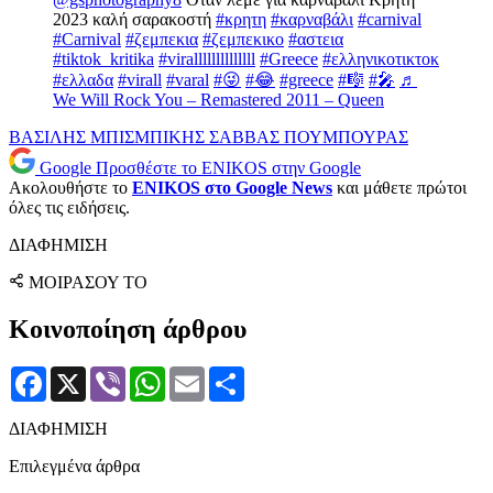
2023 καλή σαρακοστή
#κρητη
#καρναβάλι
#carnival
#Carnival
#ζεμπεκια
#ζεμπεκικο
#αστεια
#tiktok_kritika
#virallllllllllllll
#Greece
#ελληνικοτικτοκ
#ελλαδα
#virall
#varal
#😜
#😂
#greece
#🎼
#🎤
♬
We Will Rock You – Remastered 2011 – Queen
ΒΑΣΙΛΗΣ ΜΠΙΣΜΠΙΚΗΣ
ΣΑΒΒΑΣ ΠΟΥΜΠΟΥΡΑΣ
Google
Προσθέστε το ENIKOS στην Google
Ακολουθήστε το
ENIKOS στο Google News
και μάθετε πρώτοι
όλες τις ειδήσεις.
ΔΙΑΦΗΜΙΣΗ
ΜΟΙΡΑΣΟΥ ΤΟ
Κοινοποίηση άρθρου
Facebook
X
Viber
WhatsApp
Email
Μοιραστείτε
ΔΙΑΦΗΜΙΣΗ
Επιλεγμένα άρθρα