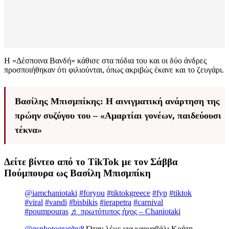
Η «Δέσποινα Βανδή» κάθισε στα πόδια του και οι δύο άνδρες
προσποιήθηκαν ότι φιλιούνται, όπως ακριβώς έκανε και το ζευγάρι.
Βασίλης Μπισμπίκης: Η αινιγματική ανάρτηση της
πρώην συζύγου του – «Αμαρτίαι γονέων, παιδεύουσι
τέκνα»
Δείτε βίντεο από το TikTok με τον Σάββα
Πούμπουρα ως Βασίλη Μπισμπίκη
@iamchaniotaki
#foryou
#tiktokgreece
#fyp
#tiktok
#viral
#vandi
#bisbikis
#ierapetra
#carnival
#poumpouras
♬ πρωτότυπος ήχος – Chaniotaki
@gsphotography8
Όταν λέμε για καρναβάλι Κρήτη