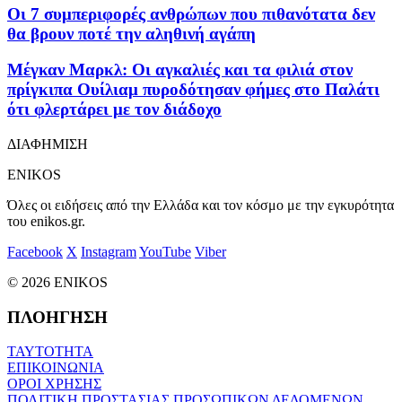
Οι 7 συμπεριφορές ανθρώπων που πιθανότατα δεν
θα βρουν ποτέ την αληθινή αγάπη
Μέγκαν Μαρκλ: Οι αγκαλιές και τα φιλιά στον
πρίγκιπα Ουίλιαμ πυροδότησαν φήμες στο Παλάτι
ότι φλερτάρει με τον διάδοχο
ΔΙΑΦΗΜΙΣΗ
ENIKOS
Όλες οι ειδήσεις από την Ελλάδα και τον κόσμο με την εγκυρότητα
του enikos.gr.
Facebook
X
Instagram
YouTube
Viber
© 2026 ENIKOS
ΠΛΟΗΓΗΣΗ
ΤΑΥΤΟΤΗΤΑ
ΕΠΙΚΟΙΝΩΝΙΑ
ΟΡΟΙ ΧΡΗΣΗΣ
ΠΟΛΙΤΙΚΗ ΠΡΟΣΤΑΣΙΑΣ ΠΡΟΣΩΠΙΚΩΝ ΔΕΔΟΜΕΝΩΝ