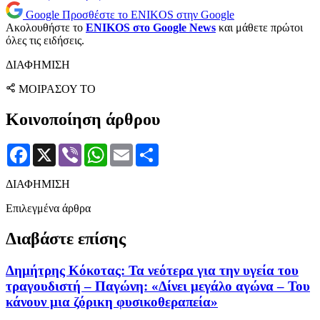
Google
Προσθέστε το ENIKOS στην Google
Ακολουθήστε το
ENIKOS στο Google News
και μάθετε πρώτοι
όλες τις ειδήσεις.
ΔΙΑΦΗΜΙΣΗ
ΜΟΙΡΑΣΟΥ ΤΟ
Κοινοποίηση άρθρου
Facebook
X
Viber
WhatsApp
Email
Μοιραστείτε
ΔΙΑΦΗΜΙΣΗ
Επιλεγμένα άρθρα
Διαβάστε επίσης
Δημήτρης Κόκοτας: Τα νεότερα για την υγεία του
τραγουδιστή – Παγώνη: «Δίνει μεγάλο αγώνα – Του
κάνουν μια ζόρικη φυσικοθεραπεία»