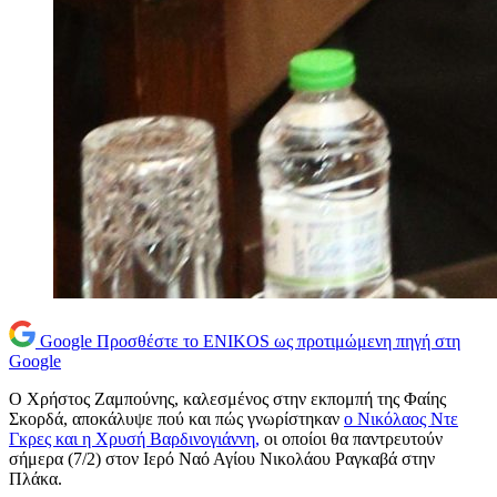
Google
Προσθέστε το ENIKOS ως προτιμώμενη πηγή στη
Google
Ο Χρήστος Ζαμπούνης, καλεσμένος στην εκπομπή της Φαίης
Σκορδά, αποκάλυψε πού και πώς γνωρίστηκαν
ο Νικόλαος Ντε
Γκρες και η Χρυσή Βαρδινογιάννη,
οι οποίοι θα παντρευτούν
σήμερα (7/2) στον Ιερό Ναό Αγίου Νικολάου Ραγκαβά στην
Πλάκα.