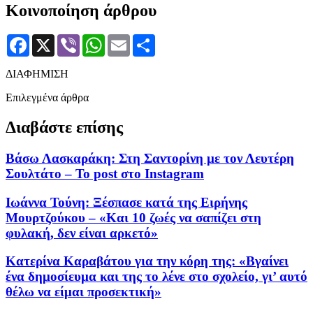
Κοινοποίηση άρθρου
Facebook
X
Viber
WhatsApp
Email
Μοιραστείτε
ΔΙΑΦΗΜΙΣΗ
Επιλεγμένα άρθρα
Διαβάστε επίσης
Βάσω Λασκαράκη: Στη Σαντορίνη με τον Λευτέρη
Σουλτάτο – Το post στο Instagram
Ιωάννα Τούνη: Ξέσπασε κατά της Ειρήνης
Μουρτζούκου – «Και 10 ζωές να σαπίζει στη
φυλακή, δεν είναι αρκετό»
Κατερίνα Καραβάτου για την κόρη της: «Βγαίνει
ένα δημοσίευμα και της το λένε στο σχολείο, γι’ αυτό
θέλω να είμαι προσεκτική»