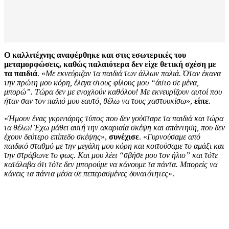
Ο καλλιτέχνης αναφέρθηκε και στις εσωτερικές του
μεταμορφώσεις, καθώς παλαιότερα δεν είχε θετική σχέση με
τα παιδιά
. «
Με εκνεύριζαν τα παιδιά των άλλων παλιά. Όταν έκανα
την πρώτη μου κόρη, έλεγα στους φίλους μου “άστο σε μένα,
μπορώ”. Τώρα δεν με ενοχλούν καθόλου! Με εκνευρίζουν αυτοί που
ήταν σαν τον παλιό μου εαυτό, θέλω να τους χαστουκίσω
»,
είπε
.
«
Ήμουν ένας γκρινιάρης τύπος που δεν γούσταρε τα παιδιά και τώρα
τα θέλω! Έχω μάθει αυτή την ακαριαία σκέψη και απάντηση, που δεν
έχουν δεύτερο επίπεδο σκέψης
»,
συνέχισε
. «
Γυρνούσαμε από
παιδικό σταθμό με την μεγάλη μου κόρη και κοιτούσαμε το αμάξι και
την στράβωνε το φως. Και μου λέει “σβήσε μου τον ήλιο” και τότε
κατάλαβα ότι τότε δεν μπορούμε να κάνουμε τα πάντα. Μπορείς να
κάνεις τα πάντα μέσα σε πεπερασμένες δυνατότητες
».