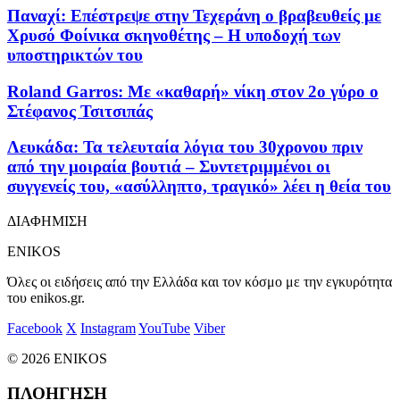
Παναχί: Επέστρεψε στην Τεχεράνη ο βραβευθείς με
Χρυσό Φοίνικα σκηνοθέτης – Η υποδοχή των
υποστηρικτών του
Roland Garros: Με «καθαρή» νίκη στον 2ο γύρο ο
Στέφανος Τσιτσιπάς
Λευκάδα: Τα τελευταία λόγια του 30χρονου πριν
από την μοιραία βουτιά – Συντετριμμένοι οι
συγγενείς του, «ασύλληπτο, τραγικό» λέει η θεία του
ΔΙΑΦΗΜΙΣΗ
ENIKOS
Όλες οι ειδήσεις από την Ελλάδα και τον κόσμο με την εγκυρότητα
του enikos.gr.
Facebook
X
Instagram
YouTube
Viber
© 2026 ENIKOS
ΠΛΟΗΓΗΣΗ