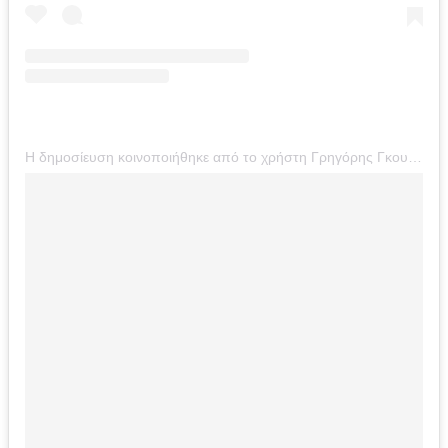
Η δημοσίευση κοινοποιήθηκε από το χρήστη Γρηγόρης Γκουντάρας (@g.goudaras)