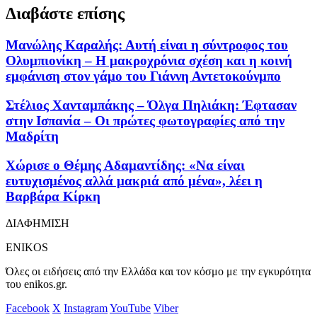
Διαβάστε επίσης
Μανώλης Καραλής: Αυτή είναι η σύντροφος του
Ολυμπιονίκη – Η μακροχρόνια σχέση και η κοινή
εμφάνιση στον γάμο του Γιάννη Αντετοκούνμπο
Στέλιος Χανταμπάκης – Όλγα Πηλιάκη: Έφτασαν
στην Ισπανία – Οι πρώτες φωτογραφίες από την
Μαδρίτη
Χώρισε ο Θέμης Αδαμαντίδης: «Να είναι
ευτυχισμένος αλλά μακριά από μένα», λέει η
Βαρβάρα Κίρκη
ΔΙΑΦΗΜΙΣΗ
ENIKOS
Όλες οι ειδήσεις από την Ελλάδα και τον κόσμο με την εγκυρότητα
του enikos.gr.
Facebook
X
Instagram
YouTube
Viber