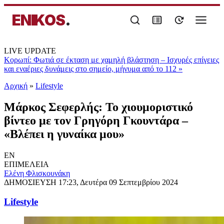
ENIKOS
.
LIVE UPDATE
Κορωπί: Φωτιά σε έκταση με χαμηλή βλάστηση – Ισχυρές επίγειες
και εναέριες δυνάμεις στο σημείο, μήνυμα από το 112
»
Αρχική
»
Lifestyle
Μάρκος Σεφερλής: Το χιουμοριστικό
βίντεο με τον Γρηγόρη Γκουντάρα –
«Βλέπει η γυναίκα μου»
EN
ΕΠΙΜΕΛΕΙΑ
Ελένη Φλισκουνάκη
ΔΗΜΟΣΙΕΥΣΗ
17:23, Δευτέρα 09 Σεπτεμβρίου 2024
Lifestyle