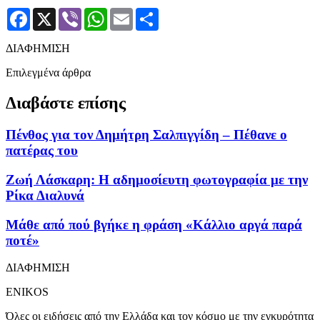
Facebook
X
Viber
WhatsApp
Email
Μοιραστείτε
ΔΙΑΦΗΜΙΣΗ
Επιλεγμένα άρθρα
Διαβάστε επίσης
Πένθος για τον Δημήτρη Σαλπιγγίδη – Πέθανε ο
πατέρας του
Ζωή Λάσκαρη: Η αδημοσίευτη φωτογραφία με την
Ρίκα Διαλυνά
Μάθε από πού βγήκε η φράση «Κάλλιο αργά παρά
ποτέ»
ΔΙΑΦΗΜΙΣΗ
ENIKOS
Όλες οι ειδήσεις από την Ελλάδα και τον κόσμο με την εγκυρότητα