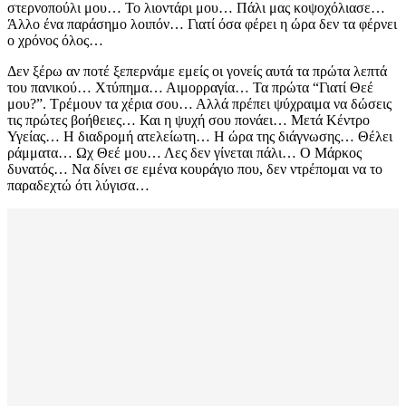
στερνοπούλι μου… Το λιοντάρι μου… Πάλι μας κοψοχόλιασε…
Άλλο ένα παράσημο λοιπόν… Γιατί όσα φέρει η ώρα δεν τα φέρνει
ο χρόνος όλος…
Δεν ξέρω αν ποτέ ξεπερνάμε εμείς οι γονείς αυτά τα πρώτα λεπτά
του πανικού… Χτύπημα… Αιμορραγία… Τα πρώτα “Γιατί Θεέ
μου?”. Τρέμουν τα χέρια σου… Αλλά πρέπει ψύχραιμα να δώσεις
τις πρώτες βοήθειες… Και η ψυχή σου πονάει… Μετά Κέντρο
Υγείας… Η διαδρομή ατελείωτη… Η ώρα της διάγνωσης… Θέλει
ράμματα… Ωχ Θεέ μου… Λες δεν γίνεται πάλι… Ο Μάρκος
δυνατός… Να δίνει σε εμένα κουράγιο που, δεν ντρέπομαι να το
παραδεχτώ ότι λύγισα…