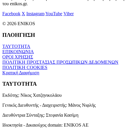
του enikos.gr.
Facebook
X
Instagram
YouTube
Viber
© 2026 ENIKOS
ΠΛΟΗΓΗΣΗ
ΤΑΥΤΟΤΗΤΑ
ΕΠΙΚΟΙΝΩΝΙΑ
ΟΡΟΙ ΧΡΗΣΗΣ
ΠΟΛΙΤΙΚΗ ΠΡΟΣΤΑΣΙΑΣ ΠΡΟΣΩΠΙΚΩΝ ΔΕΔΟΜΕΝΩΝ
ΠΟΛΙΤΙΚΗ COOKIES
Κρατική Διαφήμιση
ΤΑΥΤΟΤΗΤΑ
Εκδότης:
Νίκος Χατζηνικολάου
Γενικός Διευθυντής - Διαχειριστής:
Μάνος Νιφλής
Διευθύντρια Σύνταξης:
Στεφανία Κασίμη
Ιδιοκτησία - Δικαιούχος domain:
ENIKOS AE