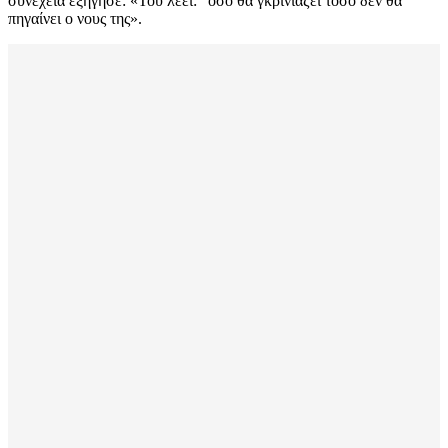
συνέχεια εξήγησε: «Του λέει: “όσο θα γκρινιάζει τόσο δεν θα
πηγαίνει ο νους της».