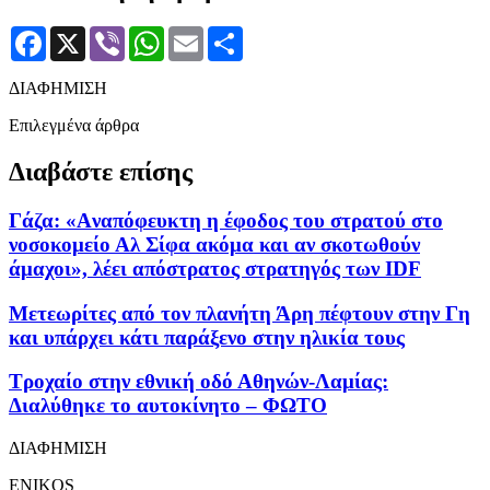
Facebook
X
Viber
WhatsApp
Email
Μοιραστείτε
ΔΙΑΦΗΜΙΣΗ
Επιλεγμένα άρθρα
Διαβάστε επίσης
Γάζα: «Aναπόφευκτη η έφοδος του στρατού στο
νοσοκομείο Αλ Σίφα ακόμα και αν σκοτωθούν
άμαχοι», λέει απόστρατος στρατηγός των IDF
Μετεωρίτες από τον πλανήτη Άρη πέφτουν στην Γη
και υπάρχει κάτι παράξενο στην ηλικία τους
Τροχαίο στην εθνική οδό Αθηνών-Λαμίας:
Διαλύθηκε το αυτοκίνητο – ΦΩΤΟ
ΔΙΑΦΗΜΙΣΗ
ENIKOS