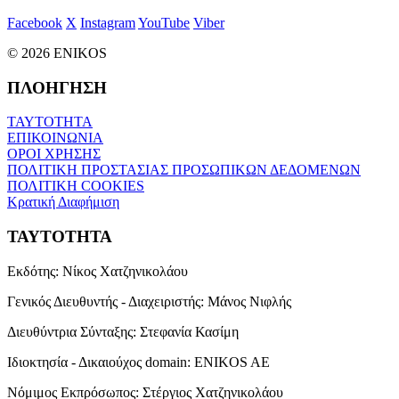
Facebook
X
Instagram
YouTube
Viber
© 2026 ENIKOS
ΠΛΟΗΓΗΣΗ
ΤΑΥΤΟΤΗΤΑ
ΕΠΙΚΟΙΝΩΝΙΑ
ΟΡΟΙ ΧΡΗΣΗΣ
ΠΟΛΙΤΙΚΗ ΠΡΟΣΤΑΣΙΑΣ ΠΡΟΣΩΠΙΚΩΝ ΔΕΔΟΜΕΝΩΝ
ΠΟΛΙΤΙΚΗ COOKIES
Κρατική Διαφήμιση
ΤΑΥΤΟΤΗΤΑ
Εκδότης:
Νίκος Χατζηνικολάου
Γενικός Διευθυντής - Διαχειριστής:
Μάνος Νιφλής
Διευθύντρια Σύνταξης:
Στεφανία Κασίμη
Ιδιοκτησία - Δικαιούχος domain:
ENIKOS AE
Νόμιμος Εκπρόσωπος:
Στέργιος Χατζηνικολάου