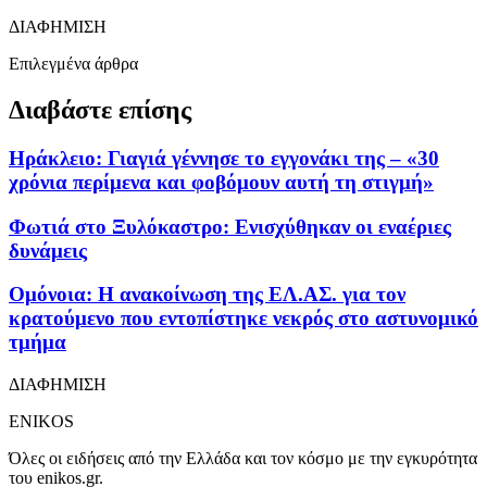
ΔΙΑΦΗΜΙΣΗ
Επιλεγμένα άρθρα
Διαβάστε επίσης
Ηράκλειο: Γιαγιά γέννησε το εγγονάκι της – «30
χρόνια περίμενα και φοβόμουν αυτή τη στιγμή»
Φωτιά στο Ξυλόκαστρο: Ενισχύθηκαν οι εναέριες
δυνάμεις
Ομόνοια: Η ανακοίνωση της ΕΛ.ΑΣ. για τον
κρατούμενο που εντοπίστηκε νεκρός στο αστυνομικό
τμήμα
ΔΙΑΦΗΜΙΣΗ
ENIKOS
Όλες οι ειδήσεις από την Ελλάδα και τον κόσμο με την εγκυρότητα
του enikos.gr.