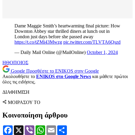
Dame Maggie Smith’s heartwarming final picture: How
Downton Abbey star thrilled diners at lunch out in
London just days before she passed away
https://t.co/tZMi43Mwzg
pic.twitter.com/TLVTA6Qszd
— Daily Mail Online (@MailOnline)
October 1, 2024
ΗΘΟΠΟΙΟΣ
Google
Προσθέστε το ENIKOS στην Google
Ακολουθήστε το
ENIKOS στο Google News
και μάθετε πρώτοι
όλες τις ειδήσεις.
ΔΙΑΦΗΜΙΣΗ
ΜΟΙΡΑΣΟΥ ΤΟ
Κοινοποίηση άρθρου
Facebook
X
Viber
WhatsApp
Email
Μοιραστείτε