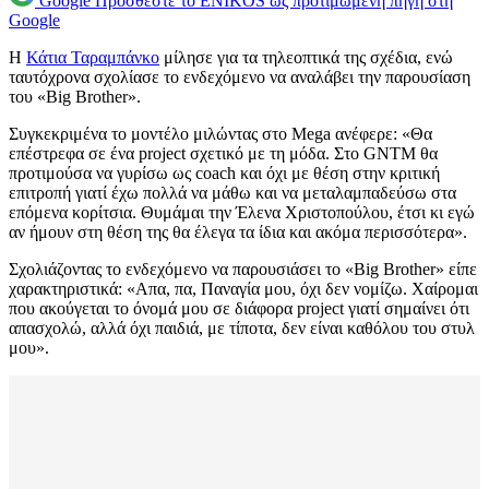
Google
Προσθέστε το ENIKOS ως προτιμώμενη πηγή στη
Google
Η
Κάτια Ταραμπάνκο
μίλησε για τα τηλεοπτικά της σχέδια, ενώ
ταυτόχρονα σχολίασε το ενδεχόμενο να αναλάβει την παρουσίαση
του «Big Brother».
Συγκεκριμένα το μοντέλο μιλώντας στο Mega ανέφερε: «Θα
επέστρεφα σε ένα project σχετικό με τη μόδα. Στο GNTM θα
προτιμούσα να γυρίσω ως coach και όχι με θέση στην κριτική
επιτροπή γιατί έχω πολλά να μάθω και να μεταλαμπαδεύσω στα
επόμενα κορίτσια. Θυμάμαι την Έλενα Χριστοπούλου, έτσι κι εγώ
αν ήμουν στη θέση της θα έλεγα τα ίδια και ακόμα περισσότερα».
Σχολιάζοντας το ενδεχόμενο να παρουσιάσει το «Big Brother» είπε
χαρακτηριστικά: «Απα, πα, Παναγία μου, όχι δεν νομίζω. Χαίρομαι
που ακούγεται το όνομά μου σε διάφορα project γιατί σημαίνει ότι
απασχολώ, αλλά όχι παιδιά, με τίποτα, δεν είναι καθόλου του στυλ
μου».