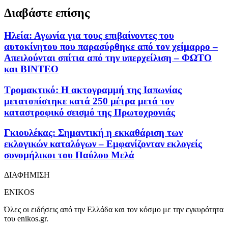
Διαβάστε επίσης
Ηλεία: Αγωνία για τους επιβαίνοντες του
αυτοκίνητου που παρασύρθηκε από τον χείμαρρο –
Απειλούνται σπίτια από την υπερχείλιση – ΦΩΤΟ
και ΒΙΝΤΕΟ
Τρομακτικό: Η ακτογραμμή της Ιαπωνίας
μετατοπίστηκε κατά 250 μέτρα μετά τον
καταστροφικό σεισμό της Πρωτοχρονιάς
Γκιουλέκας: Σημαντική η εκκαθάριση των
εκλογικών καταλόγων – Eμφανίζονταν εκλογείς
συνομήλικοι του Παύλου Μελά
ΔΙΑΦΗΜΙΣΗ
ENIKOS
Όλες οι ειδήσεις από την Ελλάδα και τον κόσμο με την εγκυρότητα
του enikos.gr.