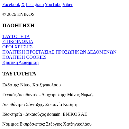
Facebook
X
Instagram
YouTube
Viber
© 2026 ENIKOS
ΠΛΟΗΓΗΣΗ
ΤΑΥΤΟΤΗΤΑ
ΕΠΙΚΟΙΝΩΝΙΑ
ΟΡΟΙ ΧΡΗΣΗΣ
ΠΟΛΙΤΙΚΗ ΠΡΟΣΤΑΣΙΑΣ ΠΡΟΣΩΠΙΚΩΝ ΔΕΔΟΜΕΝΩΝ
ΠΟΛΙΤΙΚΗ COOKIES
Κρατική Διαφήμιση
ΤΑΥΤΟΤΗΤΑ
Εκδότης:
Νίκος Χατζηνικολάου
Γενικός Διευθυντής - Διαχειριστής:
Μάνος Νιφλής
Διευθύντρια Σύνταξης:
Στεφανία Κασίμη
Ιδιοκτησία - Δικαιούχος domain:
ENIKOS AE
Νόμιμος Εκπρόσωπος:
Στέργιος Χατζηνικολάου