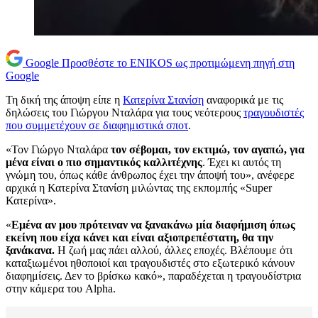
Google
Προσθέστε το ENIKOS ως προτιμώμενη πηγή στη
Google
Τη δική της άποψη είπε η
Κατερίνα Στανίση
αναφορικά με τις
δηλώσεις του Γιώργου Νταλάρα για τους νεότερους
τραγουδιστές
που συμμετέχουν σε διαφημιστικά σποτ
.
«Τον Γιώργο Νταλάρα
τον σέβομαι, τον εκτιμώ, τον αγαπώ, για
μένα είναι ο πιο σημαντικός καλλιτέχνης
. Έχει κι αυτός τη
γνώμη του, όπως κάθε άνθρωπος έχει την άποψή του», ανέφερε
αρχικά η Κατερίνα Στανίση μιλώντας της εκπομπής «Super
Κατερίνα».
«
Εμένα αν μου πρότειναν να ξανακάνω μία διαφήμιση όπως
εκείνη που είχα κάνει και είναι αξιοπρεπέστατη, θα την
ξανάκανα.
Η ζωή μας πάει αλλού, άλλες εποχές. Βλέπουμε ότι
καταξιωμένοι ηθοποιοί και τραγουδιστές στο εξωτερικό κάνουν
διαφημίσεις. Δεν το βρίσκω κακό», παραδέχεται η τραγουδίστρια
στην κάμερα του Alpha.