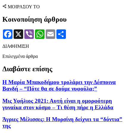
ΜΟΙΡΑΣΟΥ ΤΟ
Κοινοποίηση άρθρου
Facebook
X
Viber
WhatsApp
Email
Μοιραστείτε
ΔΙΑΦΗΜΙΣΗ
Επιλεγμένα άρθρα
Διαβάστε επίσης
Η Μαρία Μπακοδήμου τρολάρει την Δέσποινα
Βανδή – “Πότε θα σε δούμε νυφούλα;”
Μις Υφήλιος 2021: Αυτή είναι η ομορφότερη
γυναίκα στον κόσμο – Τι θέση πήρε η Ελλάδα
Άγριες Μέλισσες: Η Μυρσίνη δείχνει τα “δόντια”
της