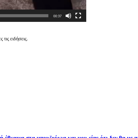
00:37
 τις ειδήσεις.
έβγαινα στα μπουζούκια και μου είπε ότι δεν θα με π