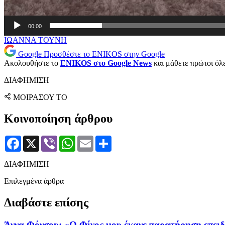
00:00
ΙΩΑΝΝΑ ΤΟΥΝΗ
Google
Προσθέστε το ENIKOS στην Google
Ακολουθήστε το
ENIKOS στο Google News
και μάθετε πρώτοι όλες
ΔΙΑΦΗΜΙΣΗ
ΜΟΙΡΑΣΟΥ ΤΟ
Κοινοποίηση άρθρου
Facebook
X
Viber
WhatsApp
Email
Μοιραστείτε
ΔΙΑΦΗΜΙΣΗ
Επιλεγμένα άρθρα
Διαβάστε επίσης
Άννα Φόνσου: «Ο Φίνος μου έκανε παρατήρηση επειδή 