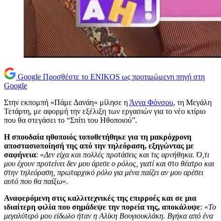
Google
Προσθέστε το ENIKOS ως προτιμώμενη πηγή στη
Google
Στην εκπομπή «Πάμε Δανάη» μίλησε η
Άννα Φόνσου
, τη Μεγάλη
Τετάρτη, με αφορμή την εξέλιξη των εργασιών για το νέο κτίριο
που θα στεγάσει το “Σπίτι του Ηθοποιού”.
Η σπουδαία ηθοποιός τοποθετήθηκε για τη μακρόχρονη
αποστασιοποίησή της από την τηλεόραση, εξηγώντας με
σαφήνεια
: «
Δεν είχα και πολλές προτάσεις και τις αρνήθηκα. Ό,τι
μου έχουν προτείνει δεν μου άρεσε ο ρόλος, γιατί και στο θέατρο και
στην τηλεόραση, πρωταρχικό ρόλο για μένα παίζει αν μου αρέσει
αυτό που θα παίξω
».
Αναφερόμενη στις καλλιτεχνικές της επιρροές και σε μια
ιδιαίτερη φιλία που σημάδεψε την πορεία της, αποκάλυψε
: «
Το
μεγαλύτερό μου είδωλο ήταν η Αλίκη Βουγιουκλάκη. Βγήκα από ένα