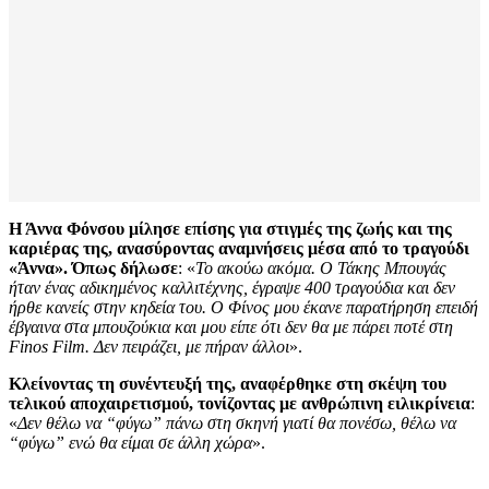
Η Άννα Φόνσου μίλησε επίσης για στιγμές της ζωής και της
καριέρας της, ανασύροντας αναμνήσεις μέσα από το τραγούδι
«Άννα». Όπως δήλωσε
: «
Το ακούω ακόμα. Ο Τάκης Μπουγάς
ήταν ένας αδικημένος καλλιτέχνης, έγραψε 400 τραγούδια και δεν
ήρθε κανείς στην κηδεία του. Ο Φίνος μου έκανε παρατήρηση επειδή
έβγαινα στα μπουζούκια και μου είπε ότι δεν θα με πάρει ποτέ στη
Finos Film. Δεν πειράζει, με πήραν άλλοι
».
Κλείνοντας τη συνέντευξή της, αναφέρθηκε στη σκέψη του
τελικού αποχαιρετισμού, τονίζοντας με ανθρώπινη ειλικρίνεια
:
«
Δεν θέλω να “φύγω” πάνω στη σκηνή γιατί θα πονέσω, θέλω να
“φύγω” ενώ θα είμαι σε άλλη χώρα
».