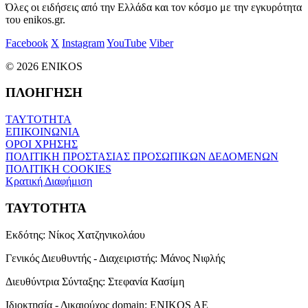
Όλες οι ειδήσεις από την Ελλάδα και τον κόσμο με την εγκυρότητα
του enikos.gr.
Facebook
X
Instagram
YouTube
Viber
© 2026 ENIKOS
ΠΛΟΗΓΗΣΗ
ΤΑΥΤΟΤΗΤΑ
ΕΠΙΚΟΙΝΩΝΙΑ
ΟΡΟΙ ΧΡΗΣΗΣ
ΠΟΛΙΤΙΚΗ ΠΡΟΣΤΑΣΙΑΣ ΠΡΟΣΩΠΙΚΩΝ ΔΕΔΟΜΕΝΩΝ
ΠΟΛΙΤΙΚΗ COOKIES
Κρατική Διαφήμιση
ΤΑΥΤΟΤΗΤΑ
Εκδότης:
Νίκος Χατζηνικολάου
Γενικός Διευθυντής - Διαχειριστής:
Μάνος Νιφλής
Διευθύντρια Σύνταξης:
Στεφανία Κασίμη
Ιδιοκτησία - Δικαιούχος domain:
ENIKOS AE