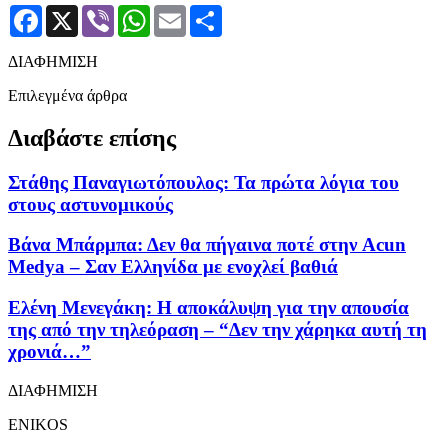
Facebook
X
Viber
WhatsApp
Email
Μοιραστείτε
ΔΙΑΦΗΜΙΣΗ
Επιλεγμένα άρθρα
Διαβάστε επίσης
Στάθης Παναγιωτόπουλος: Τα πρώτα λόγια του
στους αστυνομικούς
Βάνα Μπάρμπα: Δεν θα πήγαινα ποτέ στην Acun
Medya – Σαν Ελληνίδα με ενοχλεί βαθιά
Ελένη Μενεγάκη: Η αποκάλυψη για την απουσία
της από την τηλεόραση – “Δεν την χάρηκα αυτή τη
χρονιά…”
ΔΙΑΦΗΜΙΣΗ
ENIKOS