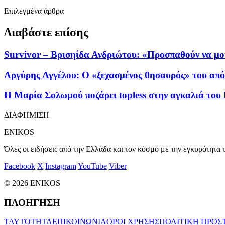
Επιλεγμένα άρθρα
Διαβάστε επίσης
Survivor – Βρισηίδα Ανδριώτου: «Προσπαθούν να μο
Αργύρης Αγγέλου: Ο «ξεχασμένος θησαυρός» του απ
Η Μαρία Σολωμού ποζάρει topless στην αγκαλιά του 
ΔΙΑΦΗΜΙΣΗ
ENIKOS
Όλες οι ειδήσεις από την Ελλάδα και τον κόσμο με την εγκυρότητα τ
Facebook
X
Instagram
YouTube
Viber
© 2026 ENIKOS
ΠΛΟΗΓΗΣΗ
ΤΑΥΤΟΤΗΤΑ
ΕΠΙΚΟΙΝΩΝΙΑ
ΟΡΟΙ ΧΡΗΣΗΣ
ΠΟΛΙΤΙΚΗ ΠΡΟΣ