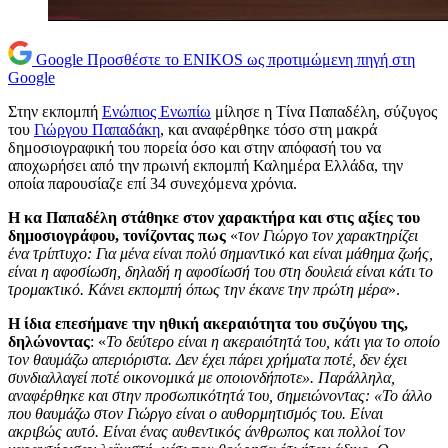
Google
Προσθέστε το ENIKOS ως προτιμώμενη πηγή στη
Google
Στην εκπομπή
Ενώπιος Ενωπίω
μίλησε η Τίνα Παπαδέλη, σύζυγος
του
Γιώργου Παπαδάκη
, και αναφέρθηκε τόσο στη μακρά
δημοσιογραφική του πορεία όσο και στην απόφασή του να
αποχωρήσει από την πρωινή εκπομπή Καλημέρα Ελλάδα, την
οποία παρουσίαζε επί 34 συνεχόμενα χρόνια.
Η κα Παπαδέλη στάθηκε στον χαρακτήρα και στις αξίες του
δημοσιογράφου, τονίζοντας πως
«
τον Γιώργο τον χαρακτηρίζει
ένα τρίπτυχο: Για μένα είναι πολύ σημαντικό και είναι μάθημα ζωής,
είναι η αφοσίωση, δηλαδή η αφοσίωσή του στη δουλειά είναι κάτι το
τρομακτικό. Κάνει εκπομπή όπως την έκανε την πρώτη μέρα
».
Η ίδια επεσήμανε την ηθική ακεραιότητα του συζύγου της,
δηλώνοντας
: «
Το δεύτερο είναι η ακεραιότητά του, κάτι για το οποίο
τον θαυμάζω απεριόριστα. Δεν έχει πάρει χρήματα ποτέ, δεν έχει
συνδιαλλαγεί ποτέ οικονομικά με οποιονδήποτε». Παράλληλα,
αναφέρθηκε και στην προσωπικότητά του, σημειώνοντας: «Το άλλο
που θαυμάζω στον Γιώργο είναι ο αυθορμητισμός του. Είναι
ακριβώς αυτό. Είναι ένας αυθεντικός άνθρωπος και πολλοί τον