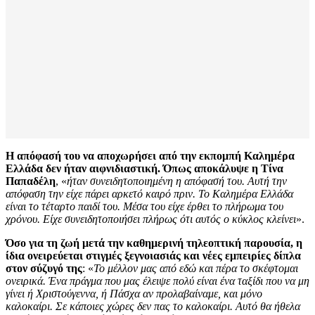
Η απόφασή του να αποχωρήσει από την εκπομπή Καλημέρα
Ελλάδα δεν ήταν αιφνιδιαστική. Όπως αποκάλυψε η Τίνα
Παπαδέλη
, «
ήταν συνειδητοποιημένη η απόφασή του. Αυτή την
απόφαση την είχε πάρει αρκετό καιρό πριν. Το Καλημέρα Ελλάδα
είναι το τέταρτο παιδί του. Μέσα του είχε έρθει το πλήρωμα του
χρόνου. Είχε συνειδητοποιήσει πλήρως ότι αυτός ο κύκλος κλείνει
».
Όσο για τη ζωή μετά την καθημερινή τηλεοπτική παρουσία, η
ίδια ονειρεύεται στιγμές ξεγνοιασιάς και νέες εμπειρίες δίπλα
στον σύζυγό της
: «
Το μέλλον μας από εδώ και πέρα το σκέφτομαι
ονειρικά. Ένα πράγμα που μας έλειψε πολύ είναι ένα ταξίδι που να μη
γίνει ή Χριστούγεννα, ή Πάσχα αν προλαβαίναμε, και μόνο
καλοκαίρι. Σε κάποιες χώρες δεν πας το καλοκαίρι. Αυτό θα ήθελα