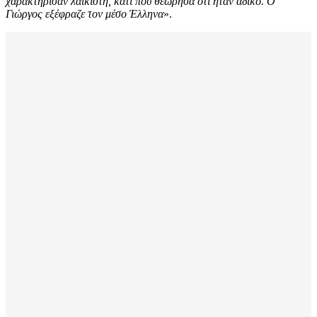
χαρακτήρισαν λαϊκιστή, κάτι που θεώρησα ότι ήταν άδικο. Ο
Γιώργος εξέφραζε τον μέσο Έλληνα
».