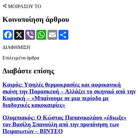
ΜΟΙΡΑΣΟΥ ΤΟ
Κοινοποίηση άρθρου
Facebook
X
Viber
WhatsApp
Email
Μοιραστείτε
ΔΙΑΦΗΜΙΣΗ
Επιλεγμένα άρθρα
Διαβάστε επίσης
Καιρός: Υψηλές θερμοκρασίες και αφρικανική
σκόνη την Παρασκευή – Αλλάζει το σκηνικό από την
Κυριακή – «Μπαίνουμε σε μια περίοδο με
διαδοχικές κακοκαιρίες»
Ολυμπιακός: Ο Κώστας Παπανικολάου «έδιωξε»
τον Βασίλη Σπανούλη από την προπόνηση των
Πειραιωτών – ΒΙΝΤΕΟ