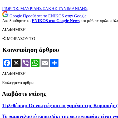
ΓΙΩΡΓΟΣ ΜΑΥΡΙΔΗΣ
ΣΑΚΗΣ ΤΑΝΙΜΑΝΙΔΗΣ
Google
Προσθέστε το ENIKOS στην Google
Ακολουθήστε το
ENIKOS στο Google News
και μάθετε πρώτοι όλες
ΔΙΑΦΗΜΙΣΗ
ΜΟΙΡΑΣΟΥ ΤΟ
Κοινοποίηση άρθρου
Facebook
X
Viber
WhatsApp
Email
Μοιραστείτε
ΔΙΑΦΗΜΙΣΗ
Επιλεγμένα άρθρα
Διαβάστε επίσης
Τηλεθέαση: Οι νικητές και οι χαμένοι της Κυριακής (
Το χαμογελαστό κοριτσάκι της φωτογραφίας είναι γν