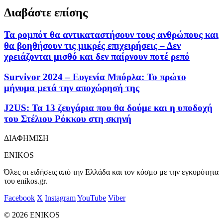
Διαβάστε επίσης
Τα ρομπότ θα αντικαταστήσουν τους ανθρώπους και
θα βοηθήσουν τις μικρές επιχειρήσεις – Δεν
χρειάζονται μισθό και δεν παίρνουν ποτέ ρεπό
Survivor 2024 – Ευγενία Μπόρλα: Το πρώτο
μήνυμα μετά την αποχώρησή της
J2US: Τα 13 ζευγάρια που θα δούμε και η υποδοχή
του Στέλιου Ρόκκου στη σκηνή
ΔΙΑΦΗΜΙΣΗ
ENIKOS
Όλες οι ειδήσεις από την Ελλάδα και τον κόσμο με την εγκυρότητα
του enikos.gr.
Facebook
X
Instagram
YouTube
Viber
© 2026 ENIKOS