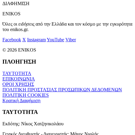
ΔΙΑΦΗΜΙΣΗ
ENIKOS
Όλες οι ειδήσεις από την Ελλάδα και τον κόσμο με την εγκυρότητα
του enikos.gr.
Facebook
X
Instagram
YouTube
Viber
© 2026 ENIKOS
ΠΛΟΗΓΗΣΗ
ΤΑΥΤΟΤΗΤΑ
ΕΠΙΚΟΙΝΩΝΙΑ
ΟΡΟΙ ΧΡΗΣΗΣ
ΠΟΛΙΤΙΚΗ ΠΡΟΣΤΑΣΙΑΣ ΠΡΟΣΩΠΙΚΩΝ ΔΕΔΟΜΕΝΩΝ
ΠΟΛΙΤΙΚΗ COOKIES
Κρατική Διαφήμιση
ΤΑΥΤΟΤΗΤΑ
Εκδότης:
Νίκος Χατζηνικολάου
Γενικός Διευθυντής - Διαχειριστής:
Μάνος Νιφλής