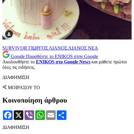
SURVIVOR
ΓΙΩΡΓΟΣ ΛΙΑΝΟΣ
ΛΙΑΝΟΣ
ΝΕΑ
Google
Προσθέστε το ENIKOS στην Google
Ακολουθήστε το
ENIKOS στο Google News
και μάθετε πρώτοι
όλες τις ειδήσεις.
ΔΙΑΦΗΜΙΣΗ
ΜΟΙΡΑΣΟΥ ΤΟ
Κοινοποίηση άρθρου
Facebook
X
Viber
WhatsApp
Email
Μοιραστείτε
ΔΙΑΦΗΜΙΣΗ