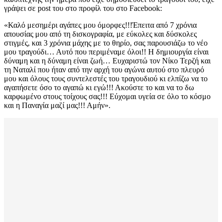
γράψει σε post του στο προφίλ του στο Facebook:
«Καλό μεσημέρι αγάπες μου όμορφες!!!Έπειτα από 7 χρόνια
απουσίας μου από τη δισκογραφία, με εύκολες και δύσκολες
στιγμές, και 3 χρόνια μάχης με το θηρίο, σας παρουσιάζω το νέο
μου τραγούδι… Αυτό που περιμέναμε όλοι!! Η δημιουργία είναι
δύναμη και η δύναμη είναι ζωή… Ευχαριστώ τον Νίκο Τερζή και
τη Ναταλί που ήταν από την αρχή του αγώνα αυτού στο πλευρό
μου και όλους τους συντελεστές του τραγουδιού κι ελπίζω να το
αγαπήσετε όσο το αγαπώ κι εγώ!!! Ακούστε το και να το δω
καρφωμένο στους τοίχους σας!!! Εύχομαι υγεία σε όλο το κόσμο
και η Παναγία μαζί μας!!! Αμήν».