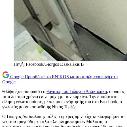
Πηγή: Facebook/Giorgos Daskalakis B
Google
Προσθέστε το ENIKOS ως προτιμώμενη πηγή στη
Google
Θλίψη έχει σκορπίσει ο
θάνατος του Γιώργου Δασκαλάκη
, ο οποίος
τα τελευταία χρόνια έδινε μάχη με τον καρκίνο. Την δυσάρεστη
είδηση γνωστοποίησε, μέσω μιας ανάρτησής του στο Facebook, ο
γνωστός μουσικοσυνθέτης Νίκος Τερζής.
Ο Γιώργος Δασκαλάκης μόλις 5 ημέρες πριν, είχε κυκλοφορήσει το
νέο του τραγούδι με τίτλο
«Σε πληροφορώ».
Μάλιστα, ο
καλλιτέχνης την ημέρα που είχε δημοσιευθεί το τραγούδι του, είχε