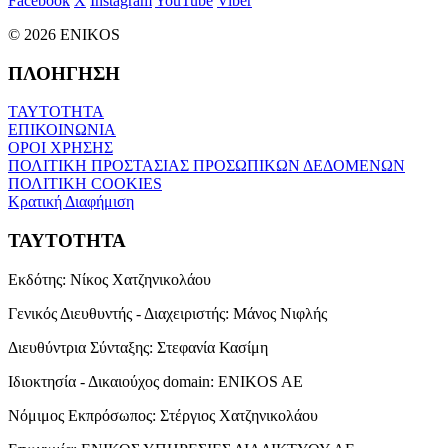
Facebook
X
Instagram
YouTube
Viber
© 2026 ENIKOS
ΠΛΟΗΓΗΣΗ
ΤΑΥΤΟΤΗΤΑ
ΕΠΙΚΟΙΝΩΝΙΑ
ΟΡΟΙ ΧΡΗΣΗΣ
ΠΟΛΙΤΙΚΗ ΠΡΟΣΤΑΣΙΑΣ ΠΡΟΣΩΠΙΚΩΝ ΔΕΔΟΜΕΝΩΝ
ΠΟΛΙΤΙΚΗ COOKIES
Κρατική Διαφήμιση
ΤΑΥΤΟΤΗΤΑ
Εκδότης:
Νίκος Χατζηνικολάου
Γενικός Διευθυντής - Διαχειριστής:
Μάνος Νιφλής
Διευθύντρια Σύνταξης:
Στεφανία Κασίμη
Ιδιοκτησία - Δικαιούχος domain:
ENIKOS AE
Νόμιμος Εκπρόσωπος:
Στέργιος Χατζηνικολάου