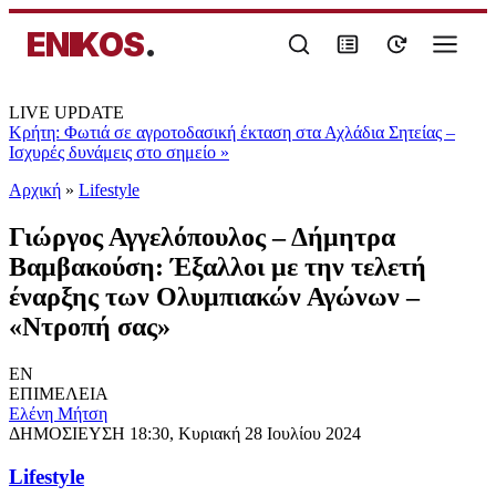
ENIKOS
.
LIVE UPDATE
Κρήτη: Φωτιά σε αγροτοδασική έκταση στα Αχλάδια Σητείας –
Ισχυρές δυνάμεις στο σημείο
»
Αρχική
»
Lifestyle
Γιώργος Αγγελόπουλος – Δήμητρα
Βαμβακούση: Έξαλλοι με την τελετή
έναρξης των Ολυμπιακών Αγώνων –
«Ντροπή σας»
EN
ΕΠΙΜΕΛΕΙΑ
Eλένη Μήτση
ΔΗΜΟΣΙΕΥΣΗ
18:30, Κυριακή 28 Ιουλίου 2024
Lifestyle