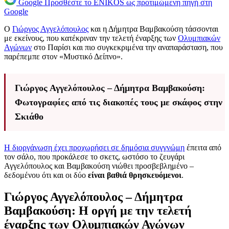
Google
Προσθέστε το ENIKOS ως προτιμώμενη πηγή στη
Google
Ο
Γιώργος Αγγελόπουλος
και η Δήμητρα Βαμβακούση τάσσονται
με εκείνους, που κατέκριναν την τελετή έναρξης των
Ολυμπιακών
Αγώνων
στο Παρίσι και πιο συγκεκριμένα την αναπαράσταση, που
παρέπεμπε στον «Μυστικό Δείπνο».
Γιώργος Αγγελόπουλος – Δήμητρα Βαμβακούση:
Φωτογραφίες από τις διακοπές τους με σκάφος στην
Σκιάθο
Η διοργάνωση έχει προχωρήσει σε δημόσια συγγνώμη
έπειτα από
τον σάλο, που προκάλεσε το σκετς, ωστόσο το ζευγάρι
Αγγελόπουλος και Βαμβακούση νιώθει προσβεβλημένο –
δεδομένου ότι και οι δύο
είναι βαθιά θρησκευόμενοι
.
Γιώργος Αγγελόπουλος – Δήμητρα
Βαμβακούση: Η οργή με την τελετή
έναρξης των Ολυμπιακών Αγώνων