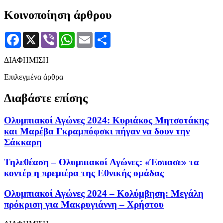
Κοινοποίηση άρθρου
Facebook
X
Viber
WhatsApp
Email
Μοιραστείτε
ΔΙΑΦΗΜΙΣΗ
Επιλεγμένα άρθρα
Διαβάστε επίσης
Ολυμπιακοί Αγώνες 2024: Κυριάκος Μητσοτάκης
και Μαρέβα Γκραμπόφσκι πήγαν να δουν την
Σάκκαρη
Τηλεθέαση – Ολυμπιακοί Αγώνες: «Έσπασε» τα
κοντέρ η πρεμιέρα της Εθνικής ομάδας
Ολυμπιακοί Αγώνες 2024 – Κολύμβηση: Μεγάλη
πρόκριση για Μακρυγιάννη – Χρήστου