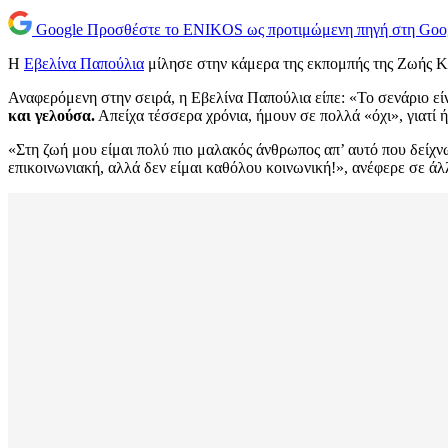
Google
Προσθέστε το ENIKOS ως προτιμώμενη πηγή στη Goo
Η
Εβελίνα Παπούλια
μίλησε στην κάμερα της εκπομπής της Ζωής Κ
Αναφερόμενη στην σειρά, η Εβελίνα Παπούλια είπε: «Το σενάριο εί
και γελούσα.
Απείχα τέσσερα χρόνια, ήμουν σε πολλά «όχι», γιατί 
«Στη ζωή μου είμαι πολύ πιο μαλακός άνθρωπος απ’ αυτό που δείχν
επικοινωνιακή, αλλά δεν είμαι καθόλου κοινωνική!», ανέφερε σε ά