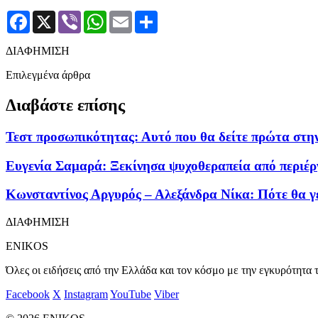
Facebook
X
Viber
WhatsApp
Email
Μοιραστείτε
ΔΙΑΦΗΜΙΣΗ
Επιλεγμένα άρθρα
Διαβάστε επίσης
Τεστ προσωπικότητας: Αυτό που θα δείτε πρώτα στην
Ευγενία Σαμαρά: Ξεκίνησα ψυχοθεραπεία από περιέργ
Κωνσταντίνος Αργυρός – Αλεξάνδρα Νίκα: Πότε θα γε
ΔΙΑΦΗΜΙΣΗ
ENIKOS
Όλες οι ειδήσεις από την Ελλάδα και τον κόσμο με την εγκυρότητα τ
Facebook
X
Instagram
YouTube
Viber