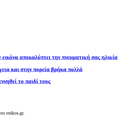
 εικόνα αποκαλύπτει την πνευματική σας ηλικία
εια και στην πορεία βρήκα πολλά
ννηθεί το παιδί τους
ου enikos.gr.