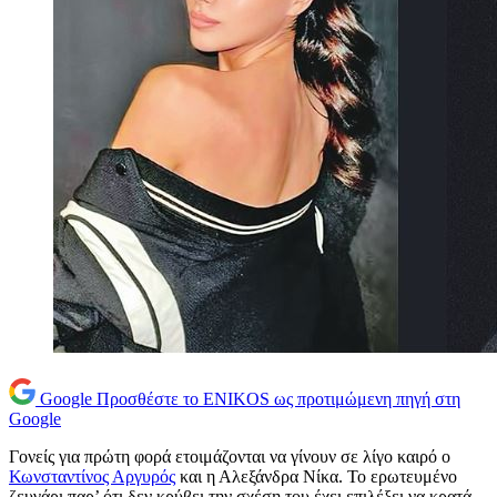
Google
Προσθέστε το ENIKOS ως προτιμώμενη πηγή στη
Google
Γονείς για πρώτη φορά ετοιμάζονται να γίνουν σε λίγο καιρό ο
Κωνσταντίνος Αργυρός
και η Αλεξάνδρα Νίκα. Το ερωτευμένο
ζευγάρι παρ’ ότι δεν κρύβει την σχέση του έχει επιλέξει να κρατά