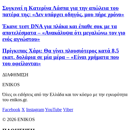
Συγκινεί η Κατερίνα Λάσπα για την απώλεια του
πατέρα της: «Δεν υπάρχει οδηγός, μου πήρε χρόνο»
Έκανε τεστ DNA για πλάκα και έπαθε σοκ με τα
αποτελέσματα – «Ανακάλυψα ότι μεγαλώνω τον γιο
ενός αγνώστου»
Πρίγκιπας Χάρι: Θα γίνει πλουσιότερος κατά 8,5
εκατ. δολάρια σε μία μέρα – «Είναι χρήματα που
του οφείλονται»
ΔΙΑΦΗΜΙΣΗ
ENIKOS
Όλες οι ειδήσεις από την Ελλάδα και τον κόσμο με την εγκυρότητα
του enikos.gr.
Facebook
X
Instagram
YouTube
Viber
© 2026 ENIKOS