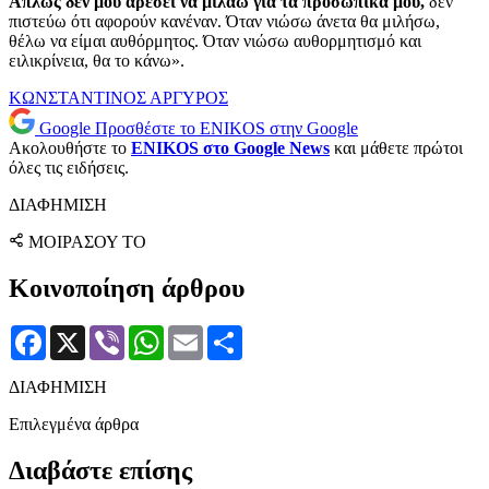
Απλώς δεν μου αρέσει να μιλάω για τα προσωπικά μου,
δεν
πιστεύω ότι αφορούν κανέναν. Όταν νιώσω άνετα θα μιλήσω,
θέλω να είμαι αυθόρμητος. Όταν νιώσω αυθορμητισμό και
ειλικρίνεια, θα το κάνω».
ΚΩΝΣΤΑΝΤΙΝΟΣ ΑΡΓΥΡΟΣ
Google
Προσθέστε το ENIKOS στην Google
Ακολουθήστε το
ENIKOS στο Google News
και μάθετε πρώτοι
όλες τις ειδήσεις.
ΔΙΑΦΗΜΙΣΗ
ΜΟΙΡΑΣΟΥ ΤΟ
Κοινοποίηση άρθρου
Facebook
X
Viber
WhatsApp
Email
Μοιραστείτε
ΔΙΑΦΗΜΙΣΗ
Επιλεγμένα άρθρα
Διαβάστε επίσης