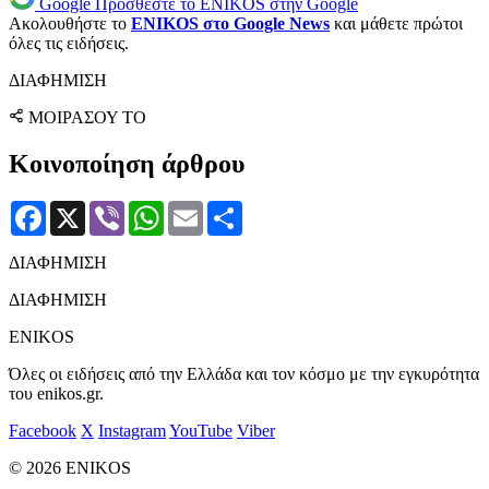
Google
Προσθέστε το ENIKOS στην Google
Ακολουθήστε το
ENIKOS στο Google News
και μάθετε πρώτοι
όλες τις ειδήσεις.
ΔΙΑΦΗΜΙΣΗ
ΜΟΙΡΑΣΟΥ ΤΟ
Κοινοποίηση άρθρου
Facebook
X
Viber
WhatsApp
Email
Μοιραστείτε
ΔΙΑΦΗΜΙΣΗ
ΔΙΑΦΗΜΙΣΗ
ENIKOS
Όλες οι ειδήσεις από την Ελλάδα και τον κόσμο με την εγκυρότητα
του enikos.gr.
Facebook
X
Instagram
YouTube
Viber
© 2026 ENIKOS