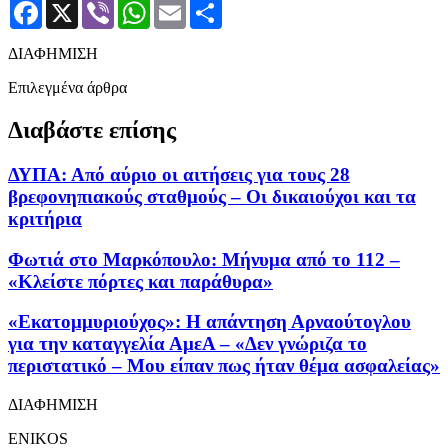
Facebook
X
Viber
WhatsApp
Email
Μοιραστείτε
ΔΙΑΦΗΜΙΣΗ
Επιλεγμένα άρθρα
Διαβάστε επίσης
ΔΥΠΑ: Από αύριο οι αιτήσεις για τους 28
βρεφονηπιακούς σταθμούς – Οι δικαιούχοι και τα
κριτήρια
Φωτιά στο Μαρκόπουλο: Μήνυμα από το 112 –
«Κλείστε πόρτες και παράθυρα»
«Εκατομμυριούχος»: Η απάντηση Αρναούτογλου
για την καταγγελία ΑμεΑ – «Δεν γνώριζα το
περιστατικό – Μου είπαν πως ήταν θέμα ασφαλείας»
ΔΙΑΦΗΜΙΣΗ
ENIKOS