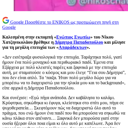
Google
Προσθέστε το ENIKOS ως προτιμώμενη πηγή στη
Google
Καλεσμένη στην εκπομπή «
Ενώπιος Ενωπίω
» του Νίκου
Χατζηνικολάου βρέθηκε η
Δήμητρα Παπαδοπούλου
και μίλησε
για τη μεγάλη επιτυχία των «
Απαράδεκτων
».
«Δεν εισέπραξα φυσιολογικά την επιτυχία. Ταράχτηκα πολύ, γιατί
ήμουν ένα πολύ μοναχικό και περιθωριακό παιδί. Έμενα στα
Εξάρχεια με πολύ κλειστές παρέες και ξαφνικά με την επιτυχία
αυτή, με σταματούσε ο κόσμος και μου έλεγε “Γεια σου Δήμητρα”,
που δεν είναι απλό. Τα ‘παιξα. Ήταν πολύ μεγάλο δώρο για να
μπορέσω να το διαχειριστώ για την ηλικία μου και το background»,
είπε αρχικά η Δήμητρα Παπαδοπούλου.
Και συνέχισε: «Εγώ πήγα ανάποδα. Δεν καβάλησα το καλάμι.
Κρύφτηκα, σηκώθηκα κι έφυγα, κλείστηκα στο σπίτι μου, πήγα σε
ψυχοθεραπεία… Σκεφτόμουν πώς να διαχειριστώ όλο αυτό το
πράγμα, που ενώ ήμουν ένα παιδί που θα μπορούσα να σηκωθώ να
κάνω πλάκα στον απέναντι… Ξαφνικά δεν μπορούσα γιατί στην
ουσία ήξεραν όλοι ποια είμαι κι όλο αυτό με καπέλωνε. Άρα δεν