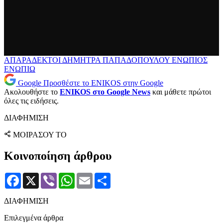
ΑΠΑΡΑΔΕΚΤΟΙ
ΔΗΜΗΤΡΑ ΠΑΠΑΔΟΠΟΥΛΟΥ
ΕΝΩΠΙΟΣ
ΕΝΩΠΙΩ
Google
Προσθέστε το ENIKOS στην Google
Ακολουθήστε το
ENIKOS στο Google News
και μάθετε πρώτοι
όλες τις ειδήσεις.
ΔΙΑΦΗΜΙΣΗ
ΜΟΙΡΑΣΟΥ ΤΟ
Κοινοποίηση άρθρου
Facebook
X
Viber
WhatsApp
Email
Μοιραστείτε
ΔΙΑΦΗΜΙΣΗ
Επιλεγμένα άρθρα