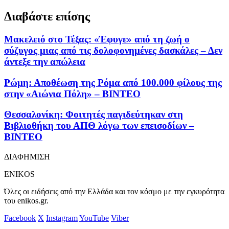
Διαβάστε επίσης
Μακελειό στο Τέξας: «Έφυγε» από τη ζωή ο
σύζυγος μιας από τις δολοφονημένες δασκάλες – Δεν
άντεξε την απώλεια
Ρώμη: Αποθέωση της Ρόμα από 100.000 φίλους της
στην «Αιώνια Πόλη» – ΒΙΝΤΕΟ
Θεσσαλονίκη: Φοιτητές παγιδεύτηκαν στη
Βιβλιοθήκη του ΑΠΘ λόγω των επεισοδίων –
ΒΙΝΤΕΟ
ΔΙΑΦΗΜΙΣΗ
ENIKOS
Όλες οι ειδήσεις από την Ελλάδα και τον κόσμο με την εγκυρότητα
του enikos.gr.
Facebook
X
Instagram
YouTube
Viber