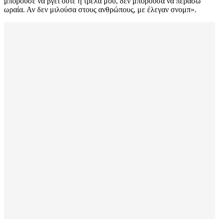
μπορούσε να βγει ούτε η τρέλα μου, δεν μπορούσα να περάσω
ωραία. Αν δεν μιλούσα στους ανθρώπους, με έλεγαν σνομπ».