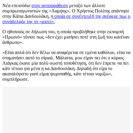
Νέα επεισόδιο
στην αντιπαράθεση
μεταξύ των άλλοτε
συμπρωταγωνιστών της «Λαμψης». Ο Χρήστος Πολίτης απάντησε
στην Κάτια Δανδουλάκη, η
οποία σε συνέντευξή της ανέφερε πως ο
συνάδελφός της τη «μισεί».
Ο ηθοποιός σε δήλωση του, η οποία προβλήθηκε στην εκπομπή
«Πρωινό» τόνισε πως «δεν έχει μισήσει ποτέ στη ζωή του κανέναν
άνθρωπο».
«Είπα απλά ότι δεν θέλω να αναφέρεται σε εμένα καθόλου, είπα να
σταματήσει αυτό το σίριαλ. Μάλιστα, μου είχαν πει ότι ο κύριος
Λιάγκας έκανε μία πολύ σωστή τοποθέτηση, ότι δεν έπρεπε να πει
κάτι τέτοιο για μένα η κα Δανδουλάκη. Δηλαδή ότι είχα το
ακαταλόγιστο γιατί είμαι ψυχοπαθής, κάτι τέτοιο νομίζω»,
συμπλήρωσε.