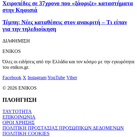
Χειροπέδες σε 37χρονο που «ξάφριζε» καταστήματα
στην Κηφισιά
Τέμπη: Νέες καταθέσεις στον ανακριτή – Τι είπαν
για την τηλεδιοίκηση
ΔΙΑΦΗΜΙΣΗ
ENIKOS
Όλες οι ειδήσεις από την Ελλάδα και τον κόσμο με την εγκυρότητα
του enikos.gr.
Facebook
X
Instagram
YouTube
Viber
© 2026 ENIKOS
ΠΛΟΗΓΗΣΗ
ΤΑΥΤΟΤΗΤΑ
ΕΠΙΚΟΙΝΩΝΙΑ
ΟΡΟΙ ΧΡΗΣΗΣ
ΠΟΛΙΤΙΚΗ ΠΡΟΣΤΑΣΙΑΣ ΠΡΟΣΩΠΙΚΩΝ ΔΕΔΟΜΕΝΩΝ
ΠΟΛΙΤΙΚΗ COOKIES