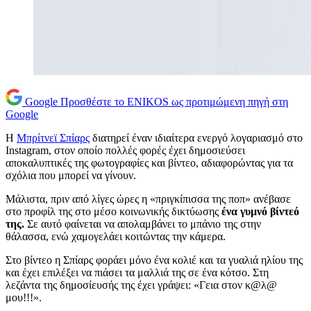
Google
Προσθέστε το ENIKOS ως προτιμώμενη πηγή στη
Google
Η
Μπρίτνεϊ Σπίαρς
διατηρεί έναν ιδιαίτερα ενεργό λογαριασμό στο
Instagram, στον οποίο πολλές φορές έχει δημοσιεύσει
αποκαλυπτικές της φωτογραφίες και βίντεο, αδιαφορώντας για τα
σχόλια που μπορεί να γίνουν.
Μάλιστα, πριν από λίγες ώρες η «πριγκίπισσα της ποπ» ανέβασε
στο προφίλ της στο μέσο κοινωνικής δικτύωσης
ένα γυμνό βίντεό
της.
Σε αυτό φαίνεται να απολαμβάνει το μπάνιο της στην
θάλασσα, ενώ χαμογελάει κοιτώντας την κάμερα.
Στο βίντεο η Σπίαρς φοράει μόνο ένα κολιέ και τα γυαλιά ηλίου της
και έχει επιλέξει να πιάσει τα μαλλιά της σε ένα κότσο. Στη
λεζάντα της δημοσίευσής της έχει γράψει: «Γεια στον κ@λ@
μου!!!».