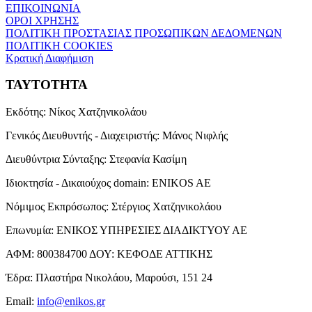
ΕΠΙΚΟΙΝΩΝΙΑ
ΟΡΟΙ ΧΡΗΣΗΣ
ΠΟΛΙΤΙΚΗ ΠΡΟΣΤΑΣΙΑΣ ΠΡΟΣΩΠΙΚΩΝ ΔΕΔΟΜΕΝΩΝ
ΠΟΛΙΤΙΚΗ COOKIES
Κρατική Διαφήμιση
ΤΑΥΤΟΤΗΤΑ
Εκδότης:
Νίκος Χατζηνικολάου
Γενικός Διευθυντής - Διαχειριστής:
Μάνος Νιφλής
Διευθύντρια Σύνταξης:
Στεφανία Κασίμη
Ιδιοκτησία - Δικαιούχος domain:
ENIKOS AE
Νόμιμος Εκπρόσωπος:
Στέργιος Χατζηνικολάου
Επωνυμία:
ΕΝΙΚΟΣ ΥΠΗΡΕΣΙΕΣ ΔΙΑΔΙΚΤΥΟΥ ΑΕ
ΑΦΜ:
800384700
ΔΟΥ:
ΚΕΦΟΔΕ ΑΤΤΙΚΗΣ
Έδρα:
Πλαστήρα Νικολάου, Μαρούσι, 151 24
Email:
info@enikos.gr