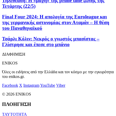
Τηλεθέαση: Η «μάχη» της prime time ζώνης της
Τετάρτης (22/5)
Final Four 2024: Η απολογία της Euroleague και
της γερμανικής αστυνομίας στον Αταμάν – Η θέση
του Παναθηναϊκού
Τσάρλι Κόλιν: Νεκρός ο γνωστός μπασίστας –
Γλίστρησε και έπεσε στο μπάνιο
ΔΙΑΦΗΜΙΣΗ
ENIKOS
Όλες οι ειδήσεις από την Ελλάδα και τον κόσμο με την εγκυρότητα
του enikos.gr.
Facebook
X
Instagram
YouTube
Viber
© 2026 ENIKOS
ΠΛΟΗΓΗΣΗ
ΤΑΥΤΟΤΗΤΑ