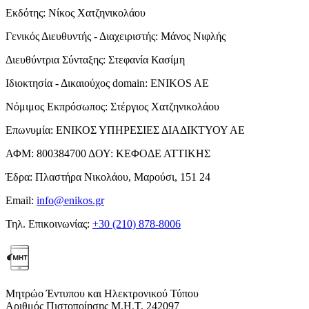
Εκδότης:
Νίκος Χατζηνικολάου
Γενικός Διευθυντής - Διαχειριστής:
Μάνος Νιφλής
Διευθύντρια Σύνταξης:
Στεφανία Κασίμη
Ιδιοκτησία - Δικαιούχος domain:
ENIKOS AE
Νόμιμος Εκπρόσωπος:
Στέργιος Χατζηνικολάου
Επωνυμία:
ΕΝΙΚΟΣ ΥΠΗΡΕΣΙΕΣ ΔΙΑΔΙΚΤΥΟΥ ΑΕ
ΑΦΜ:
800384700
ΔΟΥ:
ΚΕΦΟΔΕ ΑΤΤΙΚΗΣ
Έδρα:
Πλαστήρα Νικολάου, Μαρούσι, 151 24
Email:
info@enikos.gr
Τηλ. Επικοινωνίας:
+30 (210) 878-8006
Μητρώο Έντυπου και Ηλεκτρονικού Τύπου
Αριθμός Πιστοποίησης Μ.Η.Τ. 242097