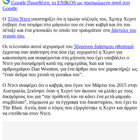
Google
Προσθέστε το ENIKOS ως προτιμώμενη πηγή στη
Google
Ο
Τζόνι Ντεπ
υποστηρίζει ότι η πρώην σύζυγός του, Άμπερ Χερντ
έσβησε ένα τσιγάρο στο μάγουλο του σε έναν καβγά και ότι του
πέταξε και ένα μπουκάλι το οποίο τον τραυμάτισε στο
δάχτυλο του
χεριού του.
Οι τελευταίοι αυτοί ισχυρισμοί του
56χρονου διάσημου ηθοποιού
έρχονται σαν απάντηση στα όσα είχε ισχυριστεί η Χερντ για
κακοποίηση και αναφέρονται στη μήνυση που έχει υποβάλλει ο
Ντεπ για δυσφήμησή κατά της εφημερίδας Sun και του
αρθρογράφου Dan Wootton, για ένα άρθρο που τον χαρακτήριζε ως
“έναν άνδρα που χτυπά τη γυναίκα του”.
Ο Ντεπ αναφέρει ότι ο καβγάς που έγινε τον Μάρτιο του 2015 στην
Αυστραλία, ξεκίνησε όταν η Χερντ τον άκουσε να μιλάει με τους
δικηγόρους του για “την πρόθεσή του να κάνει ένα μετά-γαμιαίο
συμβόλαιο”, σύμφωνα με τα έγγραφα του δικαστηρίου, που έχει το
The Blast. Αυτός ήταν ο λόγος που εξοργίστηκε η Χερντ και άρχισε
να επιτίθεται στον Ντεπ.