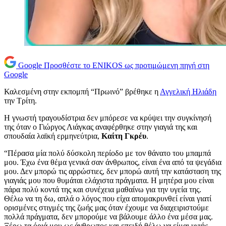
Google
Προσθέστε το ENIKOS ως προτιμώμενη πηγή στη
Google
Καλεσμένη στην εκπομπή “Πρωινό” βρέθηκε η
Αγγελική Ηλιάδη
την Τρίτη.
Η γνωστή τραγουδίστρια δεν μπόρεσε να κρύψει την συγκίνησή
της όταν ο Γιώργος Λιάγκας αναφέρθηκε στην γιαγιά της και
σπουδαία λαϊκή ερμηνεύτρια,
Καίτη Γκρέυ
.
“Πέρασα μία πολύ δύσκολη περίοδο με τον θάνατο του μπαμπά
μου. Έχω ένα θέμα γενικά σαν άνθρωπος, είναι ένα από τα ψεγάδια
μου. Δεν μπορώ τις αρρώστιες, δεν μπορώ αυτή την κατάσταση της
γιαγιάς μου που θυμάται ελάχιστα πράγματα. Η μητέρα μου είναι
πάρα πολύ κοντά της και συνέχεια μαθαίνω για την υγεία της.
Θέλω να τη δω, απλά ο λόγος που είχα απομακρυνθεί είναι γιατί
ορισμένες στιγμές της ζωής μας όταν έχουμε να διαχειριστούμε
πολλά πράγματα, δεν μπορούμε να βάλουμε άλλο ένα μέσα μας.
Ξέρω τα όριά μου ως άνθρωπος και επειδή θέλω να είμαι υγιής