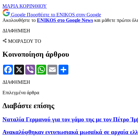
ΜΑΡΙΑ ΚΟΡΙΝΘΙΟΥ
Google
Προσθέστε το ENIKOS στην Google
Ακολουθήστε το
ENIKOS στο Google News
και μάθετε πρώτοι όλες
ΔΙΑΦΗΜΙΣΗ
ΜΟΙΡΑΣΟΥ ΤΟ
Κοινοποίηση άρθρου
Facebook
X
Viber
WhatsApp
Email
Μοιραστείτε
ΔΙΑΦΗΜΙΣΗ
Επιλεγμένα άρθρα
Διαβάστε επίσης
Ναταλία Γερμανού για τον γάμο της με τον Πέτρο Ίμ
Ανακαλύφθηκαν εντυπωσιακά μωσαϊκά σε αρχαία ελλην