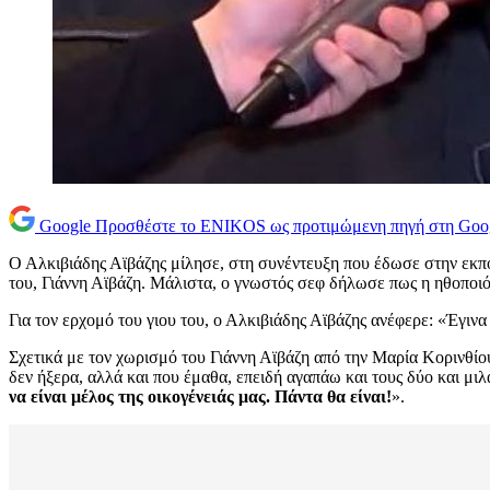
Google
Προσθέστε το ENIKOS ως προτιμώμενη πηγή στη Goo
Ο Αλκιβιάδης Αϊβάζης μίλησε, στη συνέντευξη που έδωσε στην εκπομ
του, Γιάννη Αϊβάζη. Μάλιστα, ο γνωστός σεφ δήλωσε πως η ηθοποιός
Για τον ερχομό του γιου του, ο Αλκιβιάδης Αϊβάζης ανέφερε: «Έγινα
Σχετικά με τον χωρισμό του Γιάννη Αϊβάζη από την Μαρία Κορινθίου
δεν ήξερα, αλλά και που έμαθα, επειδή αγαπάω και τους δύο και μ
να είναι μέλος της οικογένειάς μας. Πάντα θα είναι!
».