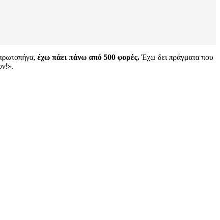
 πρωτοπήγα,
έχω πάει πάνω από 500 φορές.
Έχω δει πράγματα που
ον!».