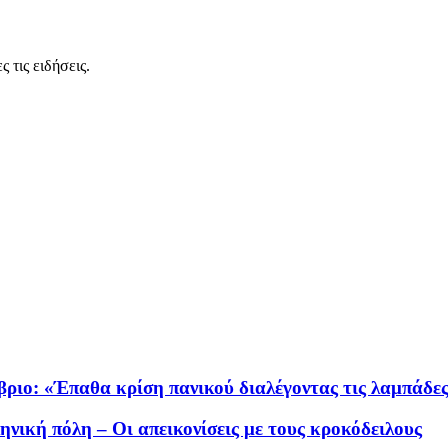
 τις ειδήσεις.
βριο: «Έπαθα κρίση πανικού διαλέγοντας τις λαμπάδε
ική πόλη – Οι απεικονίσεις με τους κροκόδειλους