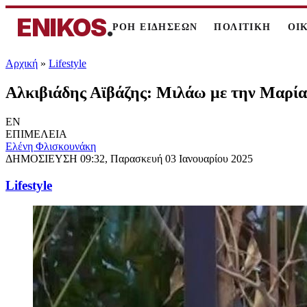
ENIKOS
.
ΡΟΗ ΕΙΔΗΣΕΩΝ
ΠΟΛΙΤΙΚΗ
ΟΙ
Αρχική
»
Lifestyle
Αλκιβιάδης Αϊβάζης: Μιλάω με την Μαρία Κ
EN
ΕΠΙΜΕΛΕΙΑ
Ελένη Φλισκουνάκη
ΔΗΜΟΣΙΕΥΣΗ
09:32, Παρασκευή 03 Ιανουαρίου 2025
Lifestyle