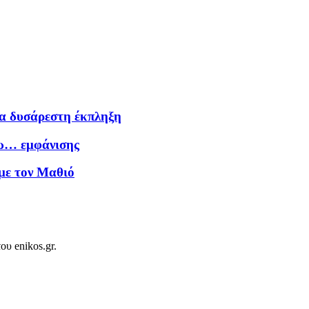
ια δυσάρεστη έκπληξη
γω… εμφάνισης
 με τον Μαθιό
ου enikos.gr.