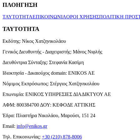
ΠΛΟΗΓΗΣΗ
ΤΑΥΤΟΤΗΤΑ
ΕΠΙΚΟΙΝΩΝΙΑ
ΟΡΟΙ ΧΡΗΣΗΣ
ΠΟΛΙΤΙΚΗ ΠΡΟΣ
ΤΑΥΤΟΤΗΤΑ
Εκδότης:
Νίκος Χατζηνικολάου
Γενικός Διευθυντής - Διαχειριστής:
Μάνος Νιφλής
Διευθύντρια Σύνταξης:
Στεφανία Κασίμη
Ιδιοκτησία - Δικαιούχος domain:
ENIKOS AE
Νόμιμος Εκπρόσωπος:
Στέργιος Χατζηνικολάου
Επωνυμία:
ΕΝΙΚΟΣ ΥΠΗΡΕΣΙΕΣ ΔΙΑΔΙΚΤΥΟΥ ΑΕ
ΑΦΜ:
800384700
ΔΟΥ:
ΚΕΦΟΔΕ ΑΤΤΙΚΗΣ
Έδρα:
Πλαστήρα Νικολάου, Μαρούσι, 151 24
Email:
info@enikos.gr
Τηλ. Επικοινωνίας:
+30 (210) 878-8006