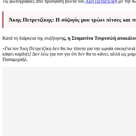
Τις φωτογραφίες από πρόσφατη βόλτα του
Άκη Πετρετζίκ
η με την Κ
Άκης Πετρετζίκης: Η σύζυγός μου τρώει πίτσες και π
Κατά τη διάρκεια της συζήτηση
ς, η Σταματίνα Τσιμτσιλή αποκάλυψ
«Για τον Άκη Πετρετζίκη δεν θα πω τίποτα για την ωραία οικογένει
κάψει καρδιές! Δεν λέω για τον γιο ότι δεν θα το κάνει, αλλά ως 
Παπαμιχαήλ.