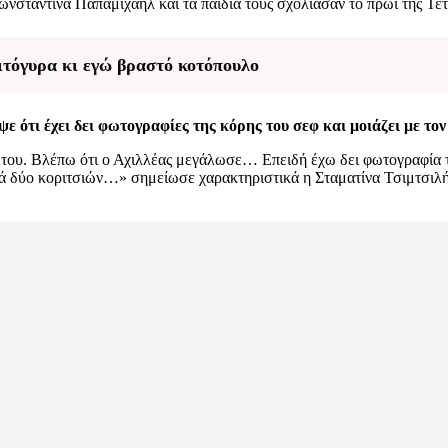
ωνσταντίνα Παπαμιχαήλ και τα παιδιά τους σχολίασαν το πρωί της Τ
ιτόγυρα κι εγώ βραστό κοτόπουλο
ε ότι έχει δει φωτογραφίες της κόρης του σεφ και μοιάζει με το
ά του. Βλέπω ότι ο Αχιλλέας μεγάλωσε… Επειδή έχω δει φωτογραφία τ
μαμά δύο κοριτσιών…» σημείωσε χαρακτηριστικά η Σταματίνα Τσιμτσιλή