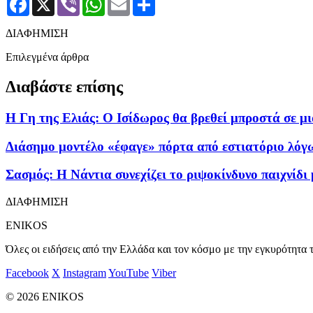
ΔΙΑΦΗΜΙΣΗ
Επιλεγμένα άρθρα
Διαβάστε επίσης
Η Γη της Ελιάς: Ο Ισίδωρος θα βρεθεί μπροστά σε μ
Διάσημο μοντέλο «έφαγε» πόρτα από εστιατόριο λό
Σασμός: Η Νάντια συνεχίζει το ριψοκίνδυνο παιχνίδι
ΔΙΑΦΗΜΙΣΗ
ENIKOS
Όλες οι ειδήσεις από την Ελλάδα και τον κόσμο με την εγκυρότητα τ
Facebook
X
Instagram
YouTube
Viber
© 2026 ENIKOS