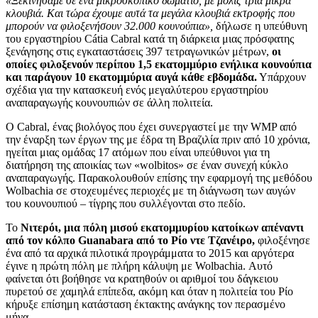
«Ξεκινήσαμε σε ένα μικροσκοπικό δωμάτιο, με μόλις τρία μικρά
κλουβιά. Και τώρα έχουμε αυτά τα μεγάλα κλουβιά εκτροφής που
μπορούν να φιλοξενήσουν 32.000 κουνούπια»,
δήλωσε η υπεύθυνη
του εργαστηρίου Cátia Cabral κατά τη διάρκεια μιας πρόσφατης
ξενάγησης στις εγκαταστάσεις 397 τετραγωνικών μέτρων,
οι
οποίες φιλοξενούν περίπου 1,5 εκατομμύριο ενήλικα κουνούπια
και παράγουν 10 εκατομμύρια αυγά κάθε εβδομάδα.
Υπάρχουν
σχέδια για την κατασκευή ενός μεγαλύτερου εργαστηρίου
αναπαραγωγής κουνουπιών σε άλλη πολιτεία.
Ο Cabral, ένας βιολόγος που έχει συνεργαστεί με την WMP από
την έναρξη των έργων της με έδρα τη Βραζιλία πριν από 10 χρόνια,
ηγείται μιας ομάδας 17 ατόμων που είναι υπεύθυνοι για τη
διατήρηση της αποικίας των «wolbitos» σε έναν συνεχή κύκλο
αναπαραγωγής. Παρακολουθούν επίσης την εφαρμογή της μεθόδου
Wolbachia σε στοχευμένες περιοχές με τη διάγνωση των αυγών
του κουνουπιού – τίγρης που συλλέγονται στο πεδίο.
Το
Νιτερόι, μια πόλη μισού εκατομμυρίου κατοίκων απέναντι
από τον κόλπο Guanabara από το Ρίο ντε Τζανέιρο,
φιλοξένησε
ένα από τα αρχικά πιλοτικά προγράμματα το 2015 και αργότερα
έγινε η πρώτη πόλη με πλήρη κάλυψη με Wolbachia. Αυτό
φαίνεται ότι βοήθησε να κρατηθούν οι αριθμοί του δάγκειου
πυρετού σε χαμηλά επίπεδα, ακόμη και όταν η πολιτεία του Ρίο
κήρυξε επίσημη κατάσταση έκτακτης ανάγκης τον περασμένο
μήνα.