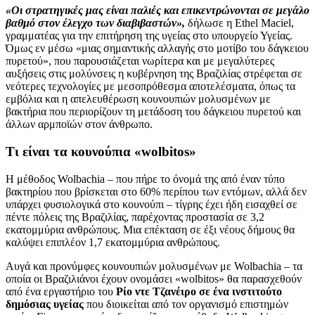
«Οι στρατηγικές μας είναι παλιές και επικεντρώνονται σε μεγάλο
βαθμό στον έλεγχο των διαβιβαστών»,
δήλωσε η Ethel Maciel,
γραμματέας για την επιτήρηση της υγείας στο υπουργείο Υγείας.
Όμως εν μέσω «μιας σημαντικής αλλαγής στο μοτίβο του δάγκειου
πυρετού», που παρουσιάζεται νωρίτερα και με μεγαλύτερες
αυξήσεις στις μολύνσεις η κυβέρνηση της Βραζιλίας στρέφεται σε
νεότερες τεχνολογίες με μεσοπρόθεσμα αποτελέσματα, όπως τα
εμβόλια και η απελευθέρωση κουνουπιών μολυσμένων με
βακτήρια που περιορίζουν τη μετάδοση του δάγκειου πυρετού και
άλλων αρμποϊών στον άνθρωπο.
Τι είναι τα κουνούπια «wolbitos»
Η μέθοδος Wolbachia – που πήρε το όνομά της από έναν τύπο
βακτηρίου που βρίσκεται στο 60% περίπου των εντόμων, αλλά δεν
υπάρχει φυσιολογικά στο κουνούπι – τίγρης έχει ήδη εισαχθεί σε
πέντε πόλεις της Βραζιλίας, παρέχοντας προστασία σε 3,2
εκατομμύρια ανθρώπους. Μια επέκταση σε έξι νέους δήμους θα
καλύψει επιπλέον 1,7 εκατομμύρια ανθρώπους.
Αυγά και προνύμφες κουνουπιών μολυσμένων με Wolbachia – τα
οποία οι Βραζιλιάνοι έχουν ονομάσει «wolbitos» θα παρασχεθούν
από ένα εργαστήριο του
Ρίο ντε Τζανέιρο σε ένα ινστιτούτο
δημόσιας υγείας
που διοικείται από τον οργανισμό επιστημών