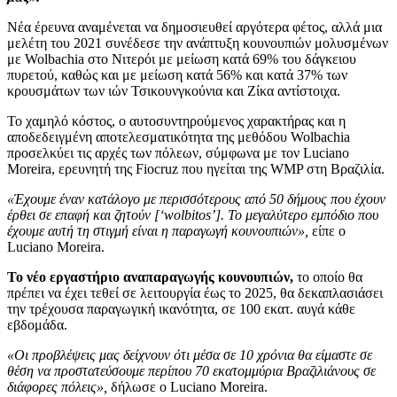
Νέα έρευνα αναμένεται να δημοσιευθεί αργότερα φέτος, αλλά μια
μελέτη του 2021 συνέδεσε την ανάπτυξη κουνουπιών μολυσμένων
με Wolbachia στο Νιτερόι με μείωση κατά 69% του δάγκειου
πυρετού, καθώς και με μείωση κατά 56% και κατά 37% των
κρουσμάτων των ιών Τσικουνγκούνια και Ζίκα αντίστοιχα.
Το χαμηλό κόστος, ο αυτοσυντηρούμενος χαρακτήρας και η
αποδεδειγμένη αποτελεσματικότητα της μεθόδου Wolbachia
προσελκύει τις αρχές των πόλεων, σύμφωνα με τον Luciano
Moreira, ερευνητή της Fiocruz που ηγείται της WMP στη Βραζιλία.
«Έχουμε έναν κατάλογο με περισσότερους από 50 δήμους που έχουν
έρθει σε επαφή και ζητούν [‘wolbitos’]. Το μεγαλύτερο εμπόδιο που
έχουμε αυτή τη στιγμή είναι η παραγωγή κουνουπιών»,
είπε ο
Luciano Moreira.
Το νέο εργαστήριο αναπαραγωγής κουνουπιών,
το οποίο θα
πρέπει να έχει τεθεί σε λειτουργία έως το 2025, θα δεκαπλασιάσει
την τρέχουσα παραγωγική ικανότητα, σε 100 εκατ. αυγά κάθε
εβδομάδα.
«Οι προβλέψεις μας δείχνουν ότι μέσα σε 10 χρόνια θα είμαστε σε
θέση να προστατεύσουμε περίπου 70 εκατομμύρια Βραζιλιάνους σε
διάφορες πόλεις»,
δήλωσε ο Luciano Moreira.