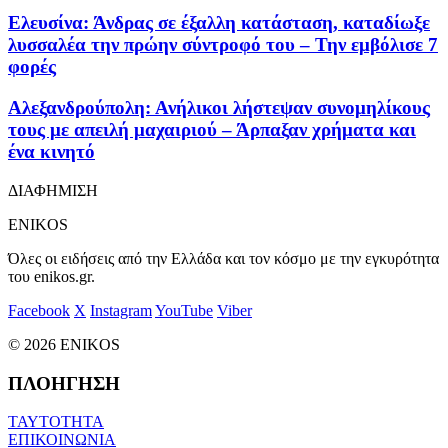
Ελευσίνα: Άνδρας σε έξαλλη κατάσταση, καταδίωξε
λυσσαλέα την πρώην σύντροφό του – Την εμβόλισε 7
φορές
Αλεξανδρούπολη: Ανήλικοι λήστεψαν συνομηλίκους
τους με απειλή μαχαιριού – Άρπαξαν χρήματα και
ένα κινητό
ΔΙΑΦΗΜΙΣΗ
ENIKOS
Όλες οι ειδήσεις από την Ελλάδα και τον κόσμο με την εγκυρότητα
του enikos.gr.
Facebook
X
Instagram
YouTube
Viber
© 2026 ENIKOS
ΠΛΟΗΓΗΣΗ
ΤΑΥΤΟΤΗΤΑ
ΕΠΙΚΟΙΝΩΝΙΑ