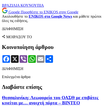
ΒΡΑΖΙΛΙΑ
ΚΟΥΝΟΥΠΙΑ
Google
Προσθέστε το ENIKOS στην Google
Ακολουθήστε το
ENIKOS στο Google News
και μάθετε πρώτοι
όλες τις ειδήσεις.
ΔΙΑΦΗΜΙΣΗ
ΜΟΙΡΑΣΟΥ ΤΟ
Κοινοποίηση άρθρου
Facebook
X
Viber
WhatsApp
Email
Μοιραστείτε
ΔΙΑΦΗΜΙΣΗ
Επιλεγμένα άρθρα
Διαβάστε επίσης
Θεσσαλονίκη: Λεωφορείο του ΟΑΣΘ με επιβάτες
κινείται με… ανοιχτή πόρτα – BINTEO