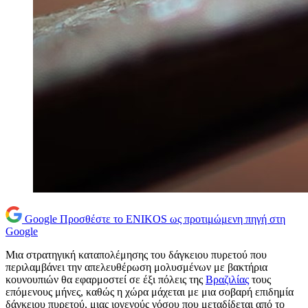
Google
Προσθέστε το ENIKOS ως προτιμώμενη πηγή στη
Google
Μια στρατηγική καταπολέμησης του δάγκειου πυρετού που
περιλαμβάνει την απελευθέρωση μολυσμένων με βακτήρια
κουνουπιών θα εφαρμοστεί σε έξι πόλεις της
Βραζιλίας
τους
επόμενους μήνες, καθώς η χώρα μάχεται με μια σοβαρή επιδημία
δάγκειου πυρετού, μιας ιογενούς νόσου που μεταδίδεται από το