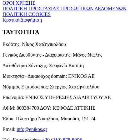
ΟΡΟΙ ΧΡΗΣΗΣ
ΠΟΛΙΤΙΚΗ ΠΡΟΣΤΑΣΙΑΣ ΠΡΟΣΩΠΙΚΩΝ ΔΕΔΟΜΕΝΩΝ
ΠΟΛΙΤΙΚΗ COOKIES
Κρατική Διαφήμιση
ΤΑΥΤΟΤΗΤΑ
Εκδότης:
Νίκος Χατζηνικολάου
Γενικός Διευθυντής - Διαχειριστής:
Μάνος Νιφλής
Διευθύντρια Σύνταξης:
Στεφανία Κασίμη
Ιδιοκτησία - Δικαιούχος domain:
ENIKOS AE
Νόμιμος Εκπρόσωπος:
Στέργιος Χατζηνικολάου
Επωνυμία:
ΕΝΙΚΟΣ ΥΠΗΡΕΣΙΕΣ ΔΙΑΔΙΚΤΥΟΥ ΑΕ
ΑΦΜ:
800384700
ΔΟΥ:
ΚΕΦΟΔΕ ΑΤΤΙΚΗΣ
Έδρα:
Πλαστήρα Νικολάου, Μαρούσι, 151 24
Email:
info@enikos.gr
Τηλ. Επικοινωνίας:
+30 (210) 878-8006