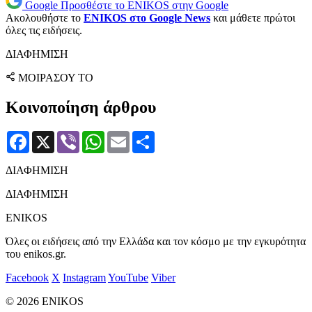
Google
Προσθέστε το ENIKOS στην Google
Ακολουθήστε το
ENIKOS στο Google News
και μάθετε πρώτοι
όλες τις ειδήσεις.
ΔΙΑΦΗΜΙΣΗ
ΜΟΙΡΑΣΟΥ ΤΟ
Κοινοποίηση άρθρου
Facebook
X
Viber
WhatsApp
Email
Μοιραστείτε
ΔΙΑΦΗΜΙΣΗ
ΔΙΑΦΗΜΙΣΗ
ENIKOS
Όλες οι ειδήσεις από την Ελλάδα και τον κόσμο με την εγκυρότητα
του enikos.gr.
Facebook
X
Instagram
YouTube
Viber
© 2026 ENIKOS