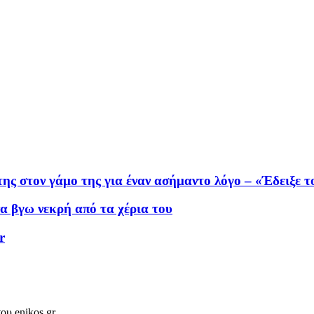
της στον γάμο της για έναν ασήμαντο λόγο – «Έδειξε 
α βγω νεκρή από τα χέρια του
r
ου enikos.gr.