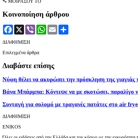
ΜΟΙΡΑΣΟΥ ΤΟ
Κοινοποίηση άρθρου
Facebook
X
Viber
WhatsApp
Email
Μοιραστείτε
ΔΙΑΦΗΜΙΣΗ
Επιλεγμένα άρθρα
Διαβάστε επίσης
Νύφη θέλει να ακυρώσει την πρόσκληση της γιαγιάς 
Βάνα Μπάρμπα: Κόντεψε να με σκοτώσει, παραλίγο ν
Συνταγή για σολομό με τραγανές πατάτες στο air frye
ΔΙΑΦΗΜΙΣΗ
ENIKOS
Όλες οι ειδήσεις από την Ελλάδα και τον κόσμο με την εγκυρότητα τ