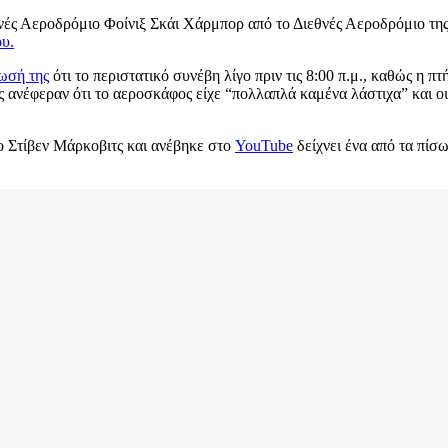
θνές Αεροδρόμιο Φοίνιξ Σκάι Χάρμπορ από το Διεθνές Αεροδρόμιο της
υ.
ωσή της
ότι το περιστατικό συνέβη λίγο πριν τις 8:00 π.μ., καθώς η π
ανέφεραν ότι το αεροσκάφος είχε “πολλαπλά καμένα λάστιχα” και οι
ο Στίβεν Μάρκοβιτς και ανέβηκε στο
YouTube
δείχνει ένα από τα πίσ