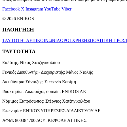
Facebook
X
Instagram
YouTube
Viber
© 2026 ENIKOS
ΠΛΟΗΓΗΣΗ
ΤΑΥΤΟΤΗΤΑ
ΕΠΙΚΟΙΝΩΝΙΑ
ΟΡΟΙ ΧΡΗΣΗΣ
ΠΟΛΙΤΙΚΗ ΠΡΟΣ
ΤΑΥΤΟΤΗΤΑ
Εκδότης:
Νίκος Χατζηνικολάου
Γενικός Διευθυντής - Διαχειριστής:
Μάνος Νιφλής
Διευθύντρια Σύνταξης:
Στεφανία Κασίμη
Ιδιοκτησία - Δικαιούχος domain:
ENIKOS AE
Νόμιμος Εκπρόσωπος:
Στέργιος Χατζηνικολάου
Επωνυμία:
ΕΝΙΚΟΣ ΥΠΗΡΕΣΙΕΣ ΔΙΑΔΙΚΤΥΟΥ ΑΕ
ΑΦΜ:
800384700
ΔΟΥ:
ΚΕΦΟΔΕ ΑΤΤΙΚΗΣ