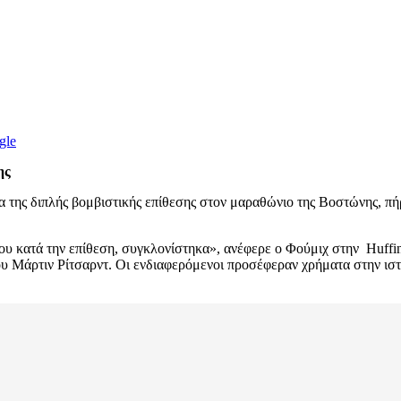
gle
ης
ης διπλής βομβιστικής επίθεσης στον μαραθώνιο της Βοστώνης, πήρ
υ κατά την επίθεση, συγκλονίστηκα», ανέφερε ο Φούμιχ στην Huffing
ου Μάρτιν Ρίτσαρντ. Οι ενδιαφερόμενοι προσέφεραν χρήματα στην ιστ