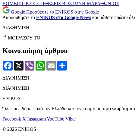
ΒΟΜΒΙΣΤΙΚΕΣ ΕΠΙΘΕΣΕΙΣ
ΒΟΣΤΩΝΗ
ΜΑΡΑΘΩΝΙΟΣ
Google
Προσθέστε το ENIKOS στην Google
Ακολουθήστε το
ENIKOS στο Google News
και μάθετε πρώτοι όλες
ΔΙΑΦΗΜΙΣΗ
ΜΟΙΡΑΣΟΥ ΤΟ
Κοινοποίηση άρθρου
Facebook
X
Viber
WhatsApp
Email
Μοιραστείτε
ΔΙΑΦΗΜΙΣΗ
ΔΙΑΦΗΜΙΣΗ
ENIKOS
Όλες οι ειδήσεις από την Ελλάδα και τον κόσμο με την εγκυρότητα τ
Facebook
X
Instagram
YouTube
Viber
© 2026 ENIKOS