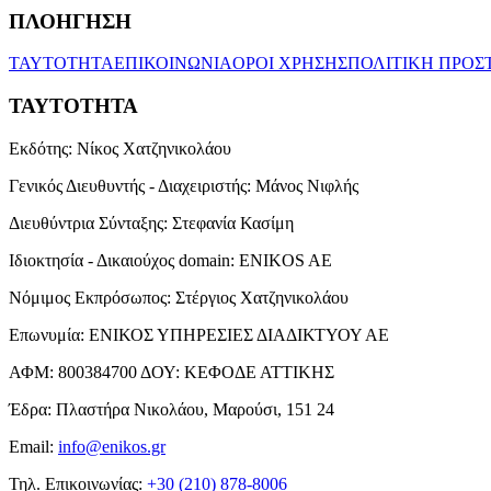
ΠΛΟΗΓΗΣΗ
ΤΑΥΤΟΤΗΤΑ
ΕΠΙΚΟΙΝΩΝΙΑ
ΟΡΟΙ ΧΡΗΣΗΣ
ΠΟΛΙΤΙΚΗ ΠΡΟΣ
ΤΑΥΤΟΤΗΤΑ
Εκδότης:
Νίκος Χατζηνικολάου
Γενικός Διευθυντής - Διαχειριστής:
Μάνος Νιφλής
Διευθύντρια Σύνταξης:
Στεφανία Κασίμη
Ιδιοκτησία - Δικαιούχος domain:
ENIKOS AE
Νόμιμος Εκπρόσωπος:
Στέργιος Χατζηνικολάου
Επωνυμία:
ΕΝΙΚΟΣ ΥΠΗΡΕΣΙΕΣ ΔΙΑΔΙΚΤΥΟΥ ΑΕ
ΑΦΜ:
800384700
ΔΟΥ:
ΚΕΦΟΔΕ ΑΤΤΙΚΗΣ
Έδρα:
Πλαστήρα Νικολάου, Μαρούσι, 151 24
Email:
info@enikos.gr
Τηλ. Επικοινωνίας:
+30 (210) 878-8006