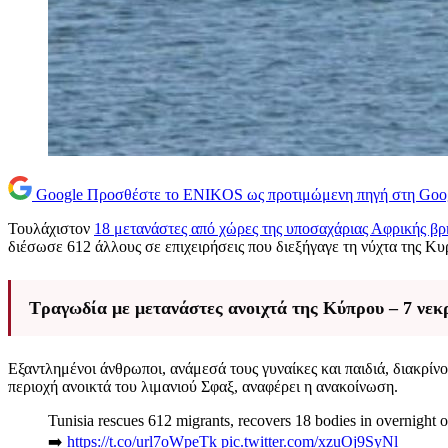
Google
Προσθέστε το ENIKOS ως προτιμώμενη πηγή στη Goo
Τουλάχιστον
18 μετανάστες από χώρες της υποσαχάριας Αφρικής βρ
διέσωσε 612 άλλους σε επιχειρήσεις που διεξήγαγε τη νύχτα της Κ
Τραγωδία με μετανάστες ανοιχτά της Κύπρου – 7 νεκρ
Εξαντλημένοι άνθρωποι, ανάμεσά τους γυναίκες και παιδιά, διακρί
περιοχή ανοικτά του λιμανιού Σφαξ, αναφέρει η ανακοίνωση.
Tunisia rescues 612 migrants, recovers 18 bodies in overnight o
➡️
https://t.co/url7oWpeTk
pic.twitter.com/xzuOj9SyNl