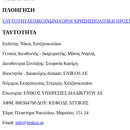
ΠΛΟΗΓΗΣΗ
ΤΑΥΤΟΤΗΤΑ
ΕΠΙΚΟΙΝΩΝΙΑ
ΟΡΟΙ ΧΡΗΣΗΣ
ΠΟΛΙΤΙΚΗ ΠΡΟΣ
ΤΑΥΤΟΤΗΤΑ
Εκδότης:
Νίκος Χατζηνικολάου
Γενικός Διευθυντής - Διαχειριστής:
Μάνος Νιφλής
Διευθύντρια Σύνταξης:
Στεφανία Κασίμη
Ιδιοκτησία - Δικαιούχος domain:
ENIKOS AE
Νόμιμος Εκπρόσωπος:
Στέργιος Χατζηνικολάου
Επωνυμία:
ΕΝΙΚΟΣ ΥΠΗΡΕΣΙΕΣ ΔΙΑΔΙΚΤΥΟΥ ΑΕ
ΑΦΜ:
800384700
ΔΟΥ:
ΚΕΦΟΔΕ ΑΤΤΙΚΗΣ
Έδρα:
Πλαστήρα Νικολάου, Μαρούσι, 151 24
Email:
info@enikos.gr