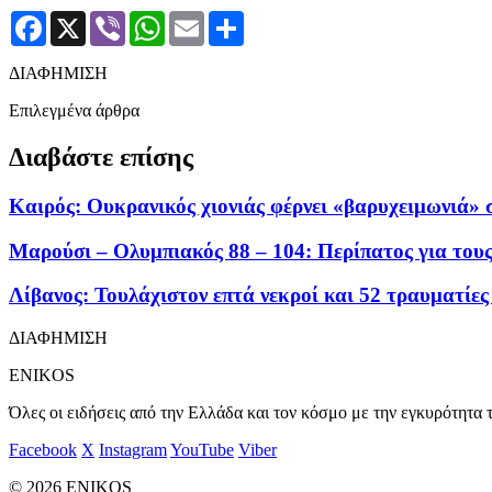
Facebook
X
Viber
WhatsApp
Email
Μοιραστείτε
ΔΙΑΦΗΜΙΣΗ
Επιλεγμένα άρθρα
Διαβάστε επίσης
Καιρός: Ουκρανικός χιονιάς φέρνει «βαρυχειμωνιά» 
Μαρούσι – Ολυμπιακός 88 – 104: Περίπατος για του
Λίβανος: Τουλάχιστον επτά νεκροί και 52 τραυματίες
ΔΙΑΦΗΜΙΣΗ
ENIKOS
Όλες οι ειδήσεις από την Ελλάδα και τον κόσμο με την εγκυρότητα τ
Facebook
X
Instagram
YouTube
Viber
© 2026 ENIKOS