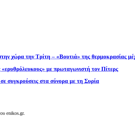
στην χώρα την Τρίτη – «Βουτιά» της θερμοκρασίας μέ
ς «ερυθρόλευκους» με πρωταγωνιστή τον Πίτερς
 σε συγκρούσεις στα σύνορα με τη Συρία
ου enikos.gr.