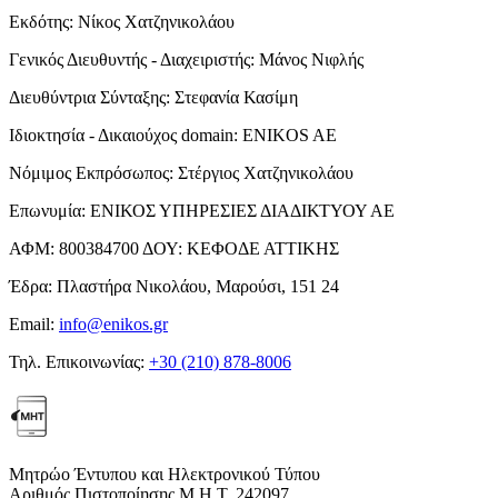
Εκδότης:
Νίκος Χατζηνικολάου
Γενικός Διευθυντής - Διαχειριστής:
Μάνος Νιφλής
Διευθύντρια Σύνταξης:
Στεφανία Κασίμη
Ιδιοκτησία - Δικαιούχος domain:
ENIKOS AE
Νόμιμος Εκπρόσωπος:
Στέργιος Χατζηνικολάου
Επωνυμία:
ΕΝΙΚΟΣ ΥΠΗΡΕΣΙΕΣ ΔΙΑΔΙΚΤΥΟΥ ΑΕ
ΑΦΜ:
800384700
ΔΟΥ:
ΚΕΦΟΔΕ ΑΤΤΙΚΗΣ
Έδρα:
Πλαστήρα Νικολάου, Μαρούσι, 151 24
Email:
info@enikos.gr
Τηλ. Επικοινωνίας:
+30 (210) 878-8006
Μητρώο Έντυπου και Ηλεκτρονικού Τύπου
Αριθμός Πιστοποίησης Μ.Η.Τ. 242097