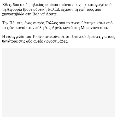
Χθες, δύο σκιέρ, ηλικίας περίπου τριάντα ετών, με καταγωγή από
τη Λιγουρία (βορειοδυτική Ιταλία), έχασαν τη ζωή τους από
χιονοστιβάδα στη Βαλ ντ’ Αόστε.
Την Πέμπτη, ένας νεαρός Γάλλος από το Ανεσί θάφτηκε κάτω από
το χιόνι κοντά στην πόλη Λες Αρνό, κοντά στη Μπαρντονέτσια.
Η εισαγγελία του Τορίνο ανακοίνωσε ότι ξεκίνησε έρευνες για τους
θανάτους στις δύο αυτές χιονοστιβάδες.