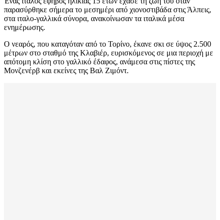
Ένας ιταλός έφηβος ηλικίας 15 ετών έχασε τη ζωή του όταν
παρασύρθηκε σήμερα το μεσημέρι από χιονοστιβάδα στις Άλπεις,
στα ιταλο-γαλλικά σύνορα, ανακοίνωσαν τα ιταλικά μέσα
ενημέρωσης.
Ο νεαρός, που καταγόταν από το Τορίνο, έκανε σκι σε ύψος 2.500
μέτρων στο σταθμό της Κλαβιέρ, ευρισκόμενος σε μια περιοχή με
απότομη κλίση στο γαλλικό έδαφος, ανάμεσα στις πίστες της
Μονζενέρβ και εκείνες της Βαλ Ζιμόντ.